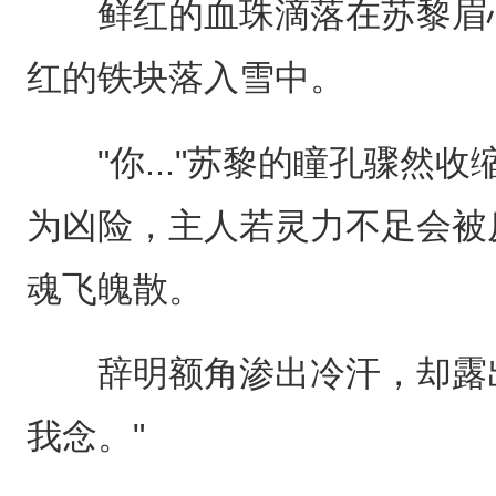
鲜红的血珠滴落在苏黎眉心
红的铁块落入雪中。
"你..."苏黎的瞳孔骤然收
为凶险，主人若灵力不足会被
魂飞魄散。
辞明额角渗出冷汗，却露出
我念。"