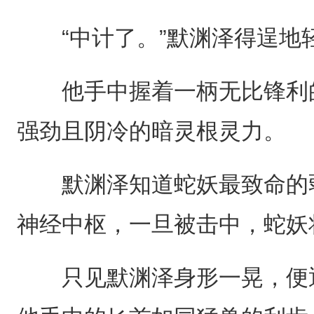
“中计了。”默渊泽得逞地
他手中握着一柄无比锋利的
强劲且阴冷的暗灵根灵力。
默渊泽知道蛇妖最致命的弱
神经中枢，一旦被击中，蛇妖
只见默渊泽身形一晃，便通