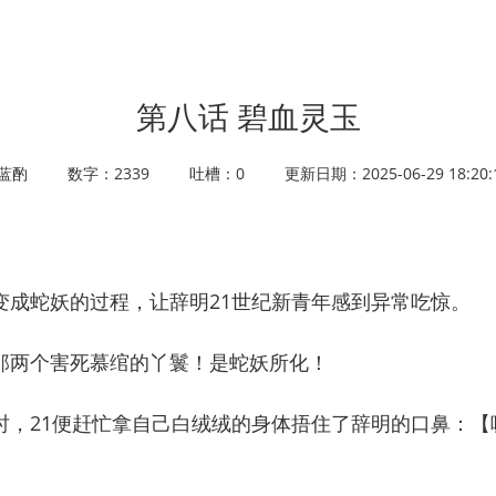
第八话 碧血灵玉
蓝酌
数字：2339
吐槽：0
更新日期：2025-06-29 18:20:
蛇妖的过程，让辞明21世纪新青年感到异常吃惊。
两个害死慕绾的丫鬟！是蛇妖所化！
21便赶忙拿自己白绒绒的身体捂住了辞明的口鼻：【