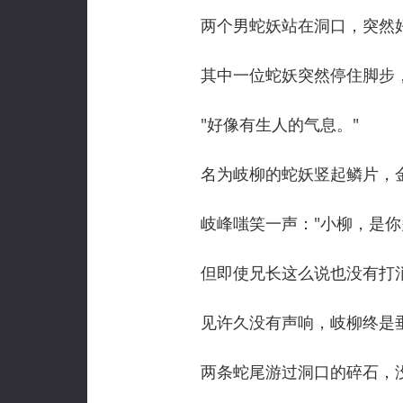
两个男蛇妖站在洞口，突然好
其中一位蛇妖突然停住脚步，
"好像有生人的气息。"
名为岐柳的蛇妖竖起鳞片，金
岐峰嗤笑一声："小柳，是你
但即使兄长这么说也没有打消
见许久没有声响，岐柳终是垂下
两条蛇尾游过洞口的碎石，没