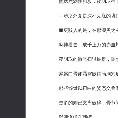
他猛然刹住脚步，夜明珠往
半步之外竟是深不见底的坑
而更骇人的是，在那漆黑之中
凝神看去，成千上万的赤血蛇正
夜明珠的微光扫过蛇群，陡然
累累白骨如霜雪般铺满洞穴
那些骸骨以扭曲的姿态交叠着
更多的则已支离破碎，骨节间
默渊泽瞳孔骤缩。