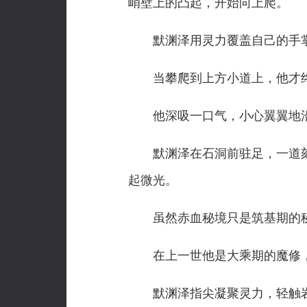
峭壁上的凸起，开始向上爬。
默渊泽用灵力覆盖自己的手掌
当攀爬到上方小道上，他才终
他深吸一口气，小心翼翼地沿
默渊泽在石洞前驻足，一道刻
起微光。
虽然赤血秘境只是筑基期的秘
在上一世他是大乘期的魔修，
默渊泽指尖凝聚灵力，轻触岩