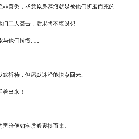
非善类，毕竟原身慕绾就是被他们折磨而死的。
们二人袭击，后果将不堪设想。
与他们抗衡……
默祈祷，但愿默渊泽能快点回来。
活着出来！
黑暗便如实质般裹挟而来。