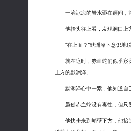
一滴冰凉的岩水砸在额间，将
他抬头往上看，发现洞口上方
“在上面？”默渊泽下意识地说
就在这时，赤血蛇们似乎察觉
上方的默渊泽。
默渊泽心中一紧，他知道自己
虽然赤血蛇没有毒性，但只要
他快步来到峭壁下方，他抬头