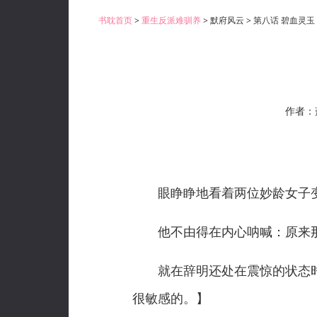
书耽首页
>
重生反派难驯养
> 默府风云 > 第八话 碧血灵玉
作者：
眼睁睁地看着两位妙龄女子变成
他不由得在内心呐喊：原来那
就在辞明还处在震惊的状态时，
很敏感的。】