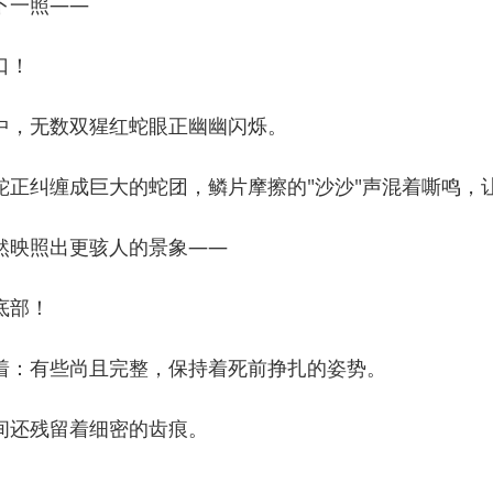
下一照——
口！
，无数双猩红蛇眼正幽幽闪烁。
纠缠成巨大的蛇团，鳞片摩擦的"沙沙"声混着嘶鸣，
映照出更骇人的景象——
底部！
：有些尚且完整，保持着死前挣扎的姿势。
还残留着细密的齿痕。