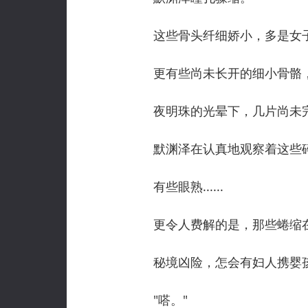
这些骨头纤细娇小，多是女
更有些尚未长开的细小骨骼，分明
夜明珠的光晕下，几片尚未完
默渊泽在认真地观察着这些碎
有些眼熟......
更令人费解的是，那些蜷缩在蛇群
秘境凶险，怎会有妇人携婴孩
"嗒。"