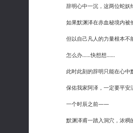
辞明心中一沉，这两位蛇妖绝
如果默渊泽在赤血秘境内被他
但以自己凡人的力量根本不能
怎么办……快想想……
此时此刻的辞明只能在心中默
保佑我家阿泽，一定要平安
一个时辰之前——
默渊泽甫一踏入洞穴，浓稠的