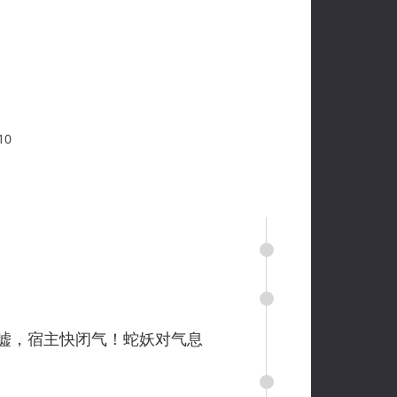
10
嘘，宿主快闭气！蛇妖对气息