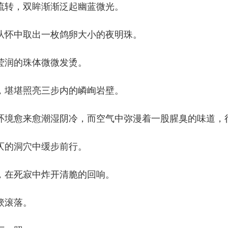
转，双眸渐渐泛起幽蓝微光。
怀中取出一枚鸽卵大小的夜明珠。
润的珠体微微发烫。
堪堪照亮三步内的嶙峋岩壁。
愈来愈潮湿阴冷，而空气中弥漫着一股腥臭的味道，很
的洞穴中缓步前行。
在死寂中炸开清脆的回响。
簌滚落。