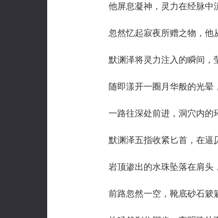
他屏息凝神，灵力在经脉中流
忽然忆起寂夜所赠之物，他从
默渊泽将灵力注入的瞬间，莹
随即漾开一圈月华般的光晕，
一路往深处前进，洞穴内的环境
默渊泽五指收紧匕首，在逼仄
岩顶渗出的水珠坠落在肩头，
前路忽然一空，靴底砂石簌