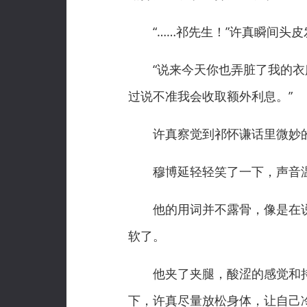
“……祁先生！”许真瞬间头皮
“说来今天你也弄脏了我的衣服
过说不准我会收取额外利息。”
许真察觉到祁怀谦话里微妙的不
穆博延轻轻笑了一下，声音温缓
他的用词并不露骨，像是在说
软了。
他夹了夹腿，酸涩的感觉和持
下，许真尽量放松身体，让自己