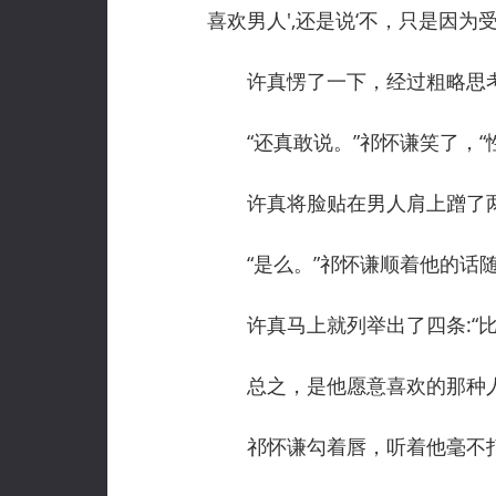
喜欢男人',还是说‘不，只是因为
许真愣了一下，经过粗略思考后
“还真敢说。”祁怀谦笑了，“
许真将脸贴在男人肩上蹭了两
“是么。”祁怀谦顺着他的话随意
许真马上就列举出了四条:“比
总之，是他愿意喜欢的那种
祁怀谦勾着唇，听着他毫不打结