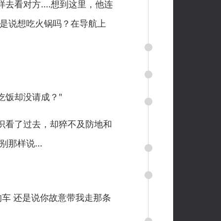
对方....想到这里，他连
不是说想吃火锅吗？在导航上
吃饭却没请成？"
识看了过去，却猝不及防地和
那样说...
车 还是说你故意带我走那条