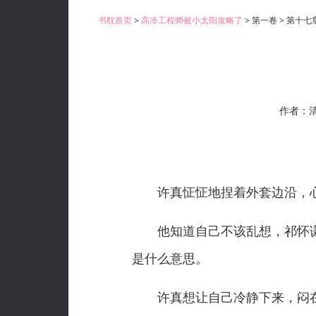
书耽首页
>
高冷工程师被小太阳攻略了
> 第一卷 > 第十
作者：
许真怔怔地捏着外套边沿，心口
他知道自己不该乱想，祁怀谦
是什么意思。
许真想让自己冷静下来，闷在