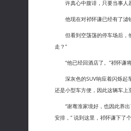
许真心中腹诽，只要当事人愿
他现在对祁怀谦已经有了滤镜，
但看到空荡荡的停车场后，他忽
走？”
“他已经回酒店了。”祁怀谦将
深灰色的SUV响应着闪烁起车
还是小型车方便，因此这辆车上
“谢骞淮家境好，也因此养出了
安排，” 说到这里，祁怀谦下了个