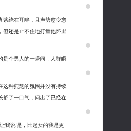
直萦绕在耳畔，且声势愈变愈
，但还是止不住地打量他怀里
的是个男人的一瞬间，人群瞬
在这种煎熬的氛围并没有持续
长舒了一口气，问出了已经在
让我说'是，比起女的我是更