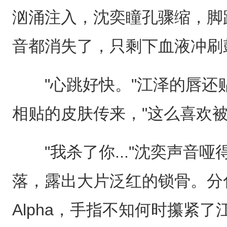
汹涌注入，沈奕瞳孔骤缩，脚
音都消失了，只剩下血液冲刷鼓
"心跳好快。"江泽的唇还
相贴的皮肤传来，"这么喜欢被
"我杀了你..."沈奕声音哑
落，露出大片泛红的锁骨。分化
Alpha，手指不知何时攥紧