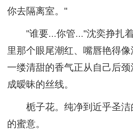
你去隔离室。"
"谁要...你管..."沈奕挣
里那个眼尾潮红、嘴唇艳得像
一缕清甜的香气正从自己后颈
成暧昧的丝线。
栀子花。纯净到近乎圣洁的
的蜜意。