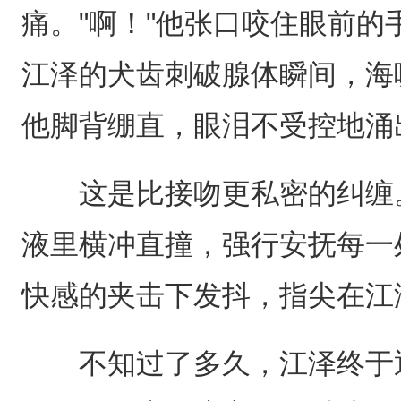
痛。"啊！"他张口咬住眼前
江泽的犬齿刺破腺体瞬间，海
他脚背绷直，眼泪不受控地涌
这是比接吻更私密的纠缠。Al
液里横冲直撞，强行安抚每一
快感的夹击下发抖，指尖在江
不知过了多久，江泽终于退