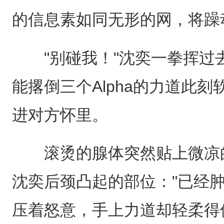
的信息素如同无形的网，将躁动
"别碰我！"沈奕一拳挥过
能撂倒三个Alpha的力道此
进对方怀里。
滚烫的腺体突然贴上微凉的
沈奕后颈凸起的部位："已经
压着怒意，手上力道却轻柔得