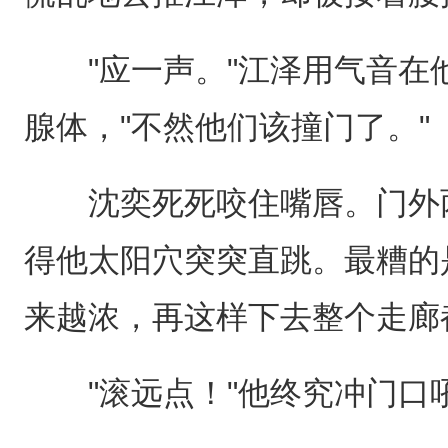
"应一声。"江泽用气音在
腺体，"不然他们该撞门了。"
沈奕死死咬住嘴唇。门外两
得他太阳穴突突直跳。最糟的
来越浓，再这样下去整个走廊
"滚远点！"他终究冲门口吼出