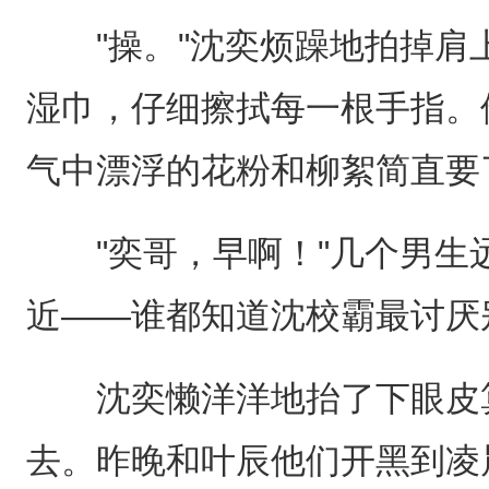
"操。"沈奕烦躁地拍掉肩
湿巾，仔细擦拭每一根手指。
气中漂浮的花粉和柳絮简直要
"奕哥，早啊！"几个男生
近——谁都知道沈校霸最讨厌
沈奕懒洋洋地抬了下眼皮算
去。昨晚和叶辰他们开黑到凌