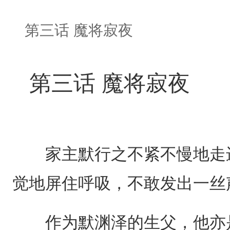
第三话 魔将寂夜
第三话 魔将寂夜
家主默行之不紧不慢地走进
觉地屏住呼吸，不敢发出一丝
作为默渊泽的生父，他亦是