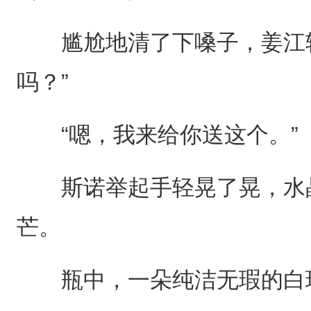
尴尬地清了下嗓子，姜江转
吗？”
“嗯，我来给你送这个。”
斯诺举起手轻晃了晃，水晶
芒。
瓶中，一朵纯洁无瑕的白玫