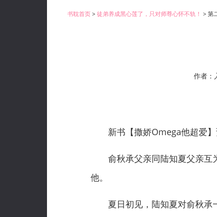
书耽首页
>
徒弟养成黑心莲了，只对师尊心怀不轨！
> 第
作者：
新书【撒娇Omega他超爱】
俞秋承父亲同陆知夏父亲互为
他。
夏日初见，陆知夏对俞秋承