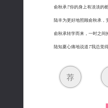
俞秋承∶“你的身上有淡淡的栀
陆丰为更好地照顾俞秋承，安
俞秋承转学而来，一时之间抢
陆知夏心痛地说道∶“我总觉得
荐