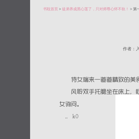
书耽首页
>
徒弟养成黑心莲了，只对师尊心怀不轨！
> 第
作者：