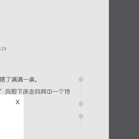
:23
X