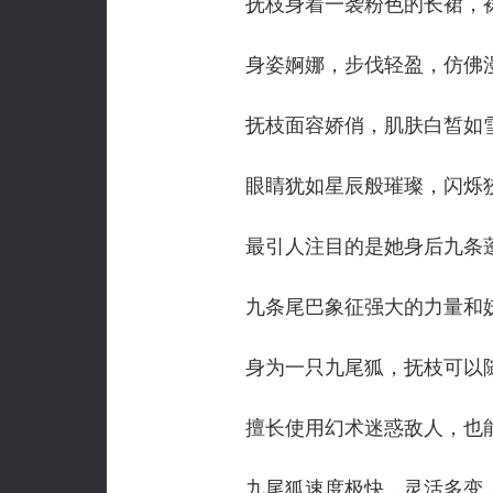
抚枝身着一袭粉色的长裙，裙
身姿婀娜，步伐轻盈，仿佛漫
抚枝面容娇俏，肌肤白皙如雪
眼睛犹如星辰般璀璨，闪烁狡
最引人注目的是她身后九条蓬
九条尾巴象征强大的力量和妖
身为一只九尾狐，抚枝可以随
擅长使用幻术迷惑敌人，也能
九尾狐速度极快，灵活多变，