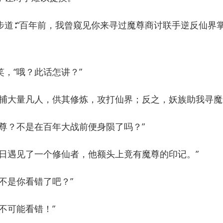
∶“百年前，我曾窥见你来寻过魔尊商讨联手逆反仙界
“哦？此话怎讲？”
大量凡人，供其修炼，攻打仙界；反之，妖族助我寻魔
？不是在百年大战前便身陨了吗？”
遇见了一个修仙者，他额头上竟有魔尊的印记。”
是你看错了吧？”
可能看错！”