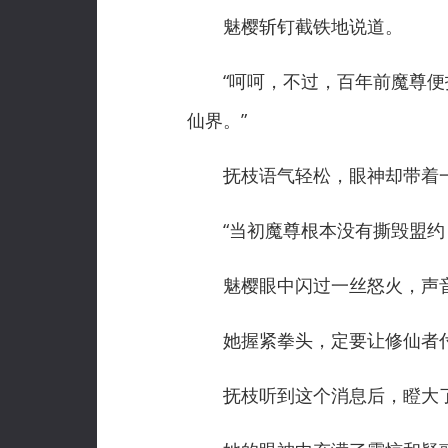
魅樱斩钉截铁地说道。
“呵呵，不过，百年前魔尊便拒
仙界。”
抚枝语气轻松，眼神却带着
“当初魔尊根本没有撕毁盟约！
魅樱眼中闪过一丝怒火，声音
她握紧拳头，定要让修仙者
抚枝听到这个消息后，瞪大了眼