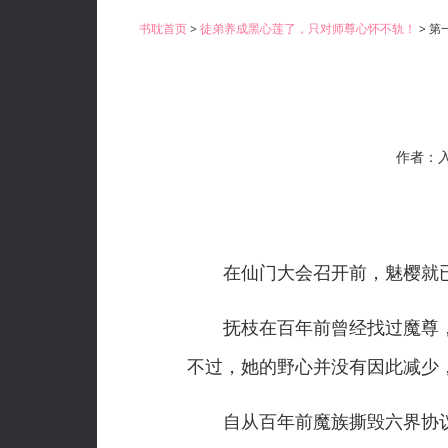
书耽首页
>
徒弟养成黑心莲了，只对师尊心怀不轨！
> 第
作者：
在仙门大会召开前，魅樱就已
抚枝在百年前曾经找过魔尊，
不过，她的野心并没有因此减少
自从百年前魔族撕毁六界协议