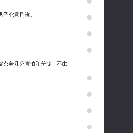
男子究竟是谁。
掺杂着几分害怕和羞愧，不由