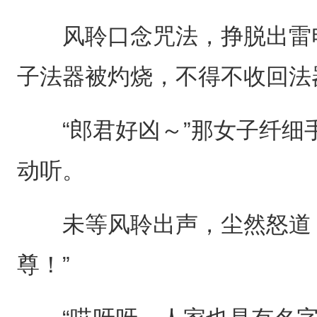
风聆口念咒法，挣脱出雷电
子法器被灼烧，不得不收回法
“郎君好凶～”那女子纤细
动听。
未等风聆出声，尘然怒道，
尊！”