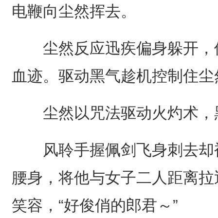
电鞭向尘然挥去。
尘然反应迅疾偏身躲开，但
血迹。驱动黑气趁机控制住尘
尘然以咒法驱动火灼术，黑
风聆手握佩剑飞身刺去却被
腰身，将他与女子二人距离拉
笑容，“好俊俏的郎君～”