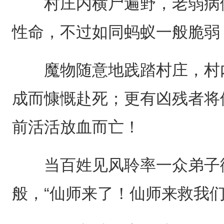
村庄内横尸遍野，老弱病儒
性命，不过如同蚂蚁一般脆弱
魔物随意地践踏村庄，村内
成而慷慨赴死；更有凶残者将
前活活放血而亡！
当百姓见风聆率一众弟子御
般，“仙师来了！仙师来救我们