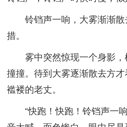
铃铛声一响，大雾渐渐散去
措。
雾中突然惊现一个身影，模
撞撞。待到大雾逐渐散去方才
褴褛的老丈。
“快跑！快跑！铃铛声一响