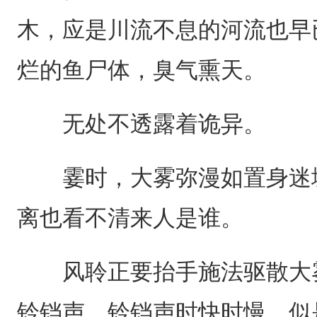
木，应是川流不息的河流也早
烂的鱼尸体，臭气熏天。
无处不透露着诡异。
霎时，大雾弥漫如置身迷城
离也看不清来人是谁。
风聆正要抬手施法驱散大雾
铃铛声，铃铛声时快时慢，似