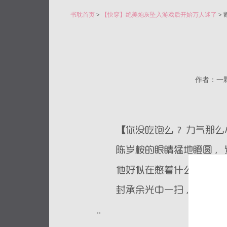
书耽首页
>
【快穿】绝美炮灰坠入游戏后开始万人迷了
> 
作者：一