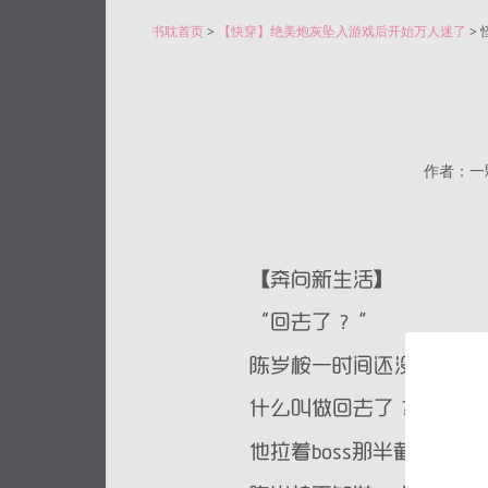
书耽首页
>
【快穿】绝美炮灰坠入游戏后开始万人迷了
> 
作者：一