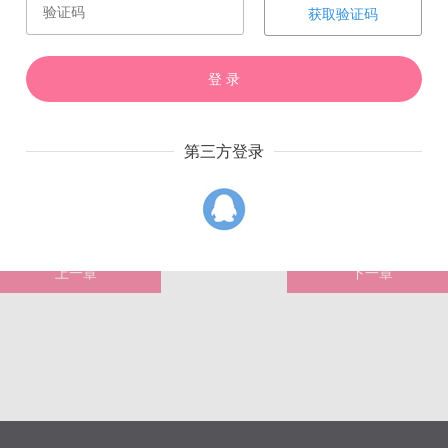
获取验证码
登 录
赏
催
票
第三方登录
上一章
下一章