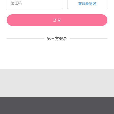
获取验证码
登 录
赏
催
票
第三方登录
上一章
下一章