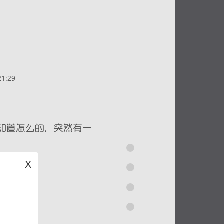
1:29
X