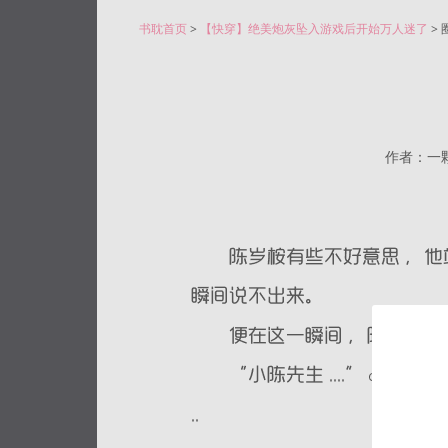
书耽首页
>
【快穿】绝美炮灰坠入游戏后开始万人迷了
> 
作者：一