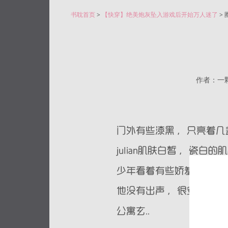
书耽首页
>
【快穿】绝美炮灰坠入游戏后开始万人迷了
> 
作者：一