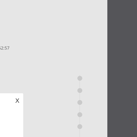
2:57
X