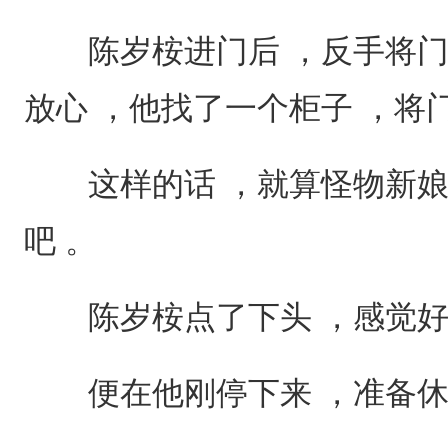
陈岁桉进门后 ，反手将门
放心 ，他找了一个柜子 ，将
这样的话 ，就算怪物新娘
吧 。
陈岁桉点了下头 ，感觉好
便在他刚停下来 ，准备休