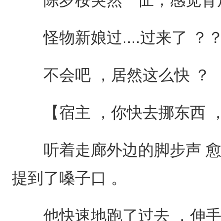
怪物新娘过....过来了 ？
不会吧 ，居然这么快 ？
【宿主 ，你快去挪东西 ，
听着走廊外边的脚步声 愈
提到了嗓子口 。
他快速地跑了过去 ，伸手