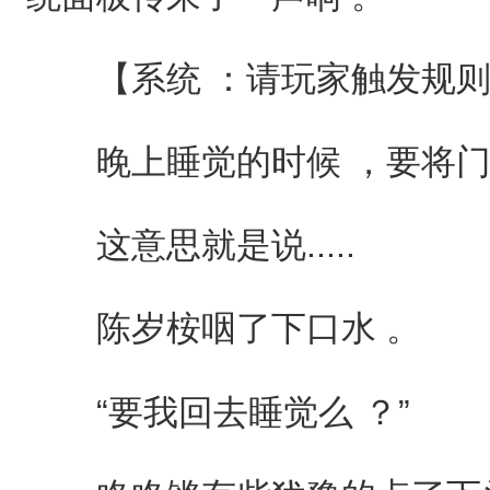
【系统 ：请玩家触发规则
晚上睡觉的时候 ，要将门锁上
这意思就是说.....
陈岁桉咽了下口水 。
“要我回去睡觉么 ？”