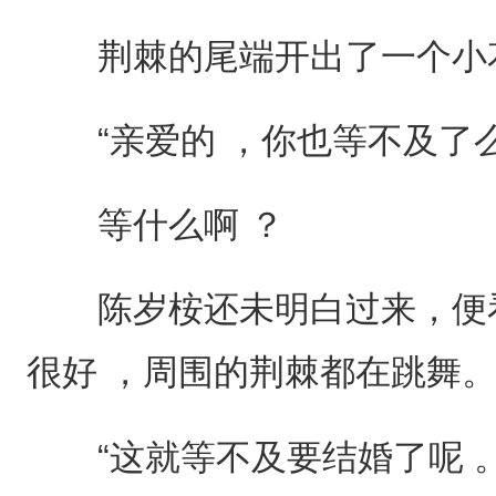
荆棘的尾端开出了一个小
“亲爱的 ，你也等不及了么
等什么啊 ？
陈岁桉还未明白过来，便看
很好 ，周围的荆棘都在跳舞
“这就等不及要结婚了呢 。