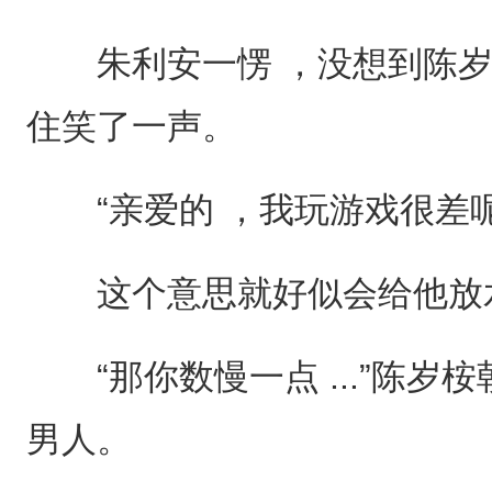
朱利安一愣 ，没想到陈岁
住笑了一声。
“亲爱的 ，我玩游戏很差呢
这个意思就好似会给他放水
“那你数慢一点 ...”陈岁
男人。