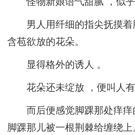
怪物新娘语气甜腻 ，似乎
男人用纤细的指尖抚摸着脸
含苞欲放的花朵。
显得格外的诱人 。
花朵还未绽放 ，便叫人有一
而后便感觉脚踝那处痒痒的
脚踝那儿被一根荆棘给缠绕上