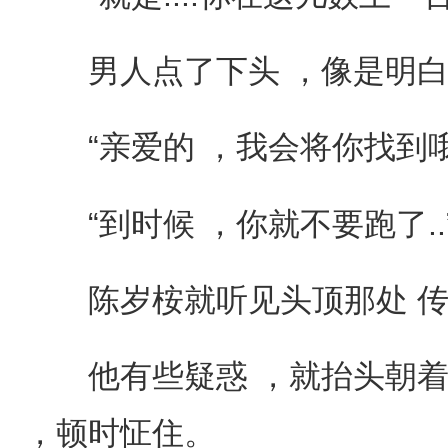
男人点了下头 ，像是明白
“亲爱的 ，我会将你找到哦
“到时候 ，你就不要跑了..
陈岁桉就听见头顶那处 传
他有些疑惑 ，就抬头朝着
，顿时怔住。