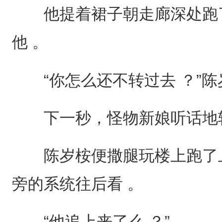
他提着裙子朝走廊深处跑了
他 。
“你怎么还不转过去 ？”陈
下一秒，怪物新娘听话地转
陈岁桉便撒腿玩楼上跑了上
旁的系统往后看 。
“他追上来了么 ？”