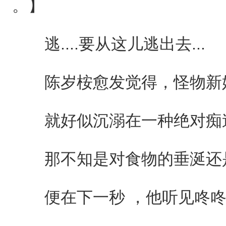
。】
逃....要从这儿逃出去...
陈岁桉愈发觉得，怪物新娘
就好似沉溺在一种绝对痴迷
那不知是对食物的垂涎还是
便在下一秒 ，他听见咚咚