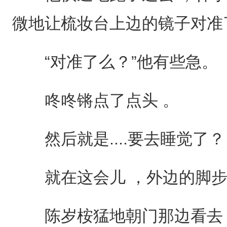
微地让梳妆台上边的镜子对准
“对准了么？”他有些急。
咚咚锵点了点头 。
然后就是....要去睡觉了？
就在这会儿 ，外边的脚步
陈岁桉猛地朝门那边看去 