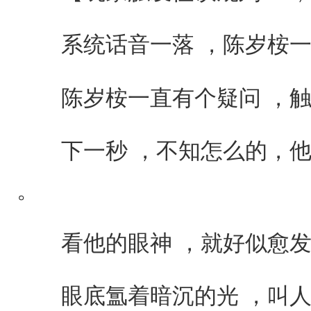
系统话音一落 ，陈岁桉一
陈岁桉一直有个疑问 ，触
下一秒 ，不知怎么的，他
。
看他的眼神 ，就好似愈发
眼底氲着暗沉的光 ，叫人