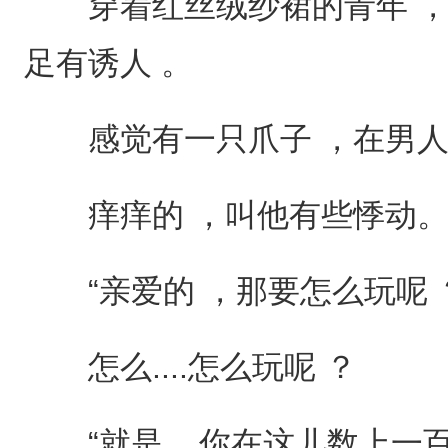
穿着红丝绒纱裙的青年 ，
足有诱人 。
感觉有一只爪子 ，在男人
痒痒的 ，叫他有些悸动
“亲爱的 ，那要怎么玩呢 
怎么....怎么玩呢 ？
“就是....你在这儿数上一百秒