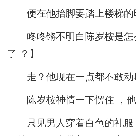
便在他抬脚要踏上楼梯的时
咚咚锵不明白陈岁桉是怎么
了 ？】
走？他现在一点都不敢动啊
陈岁桉神情一下愣住 ，他
只见男人穿着白色的礼服 