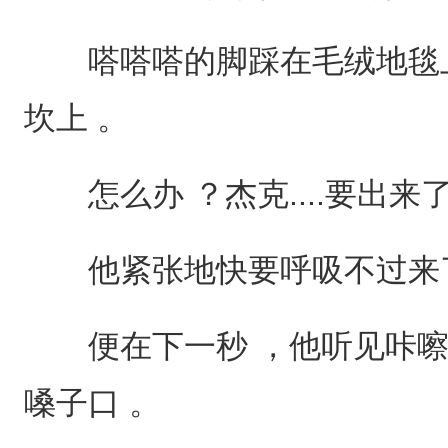
嗒嗒嗒的脚踩在毛绒地毯上
坎上 。
怎么办 ？杰克....要出来了
他紧张地快要呼吸不过来了
便在下一秒 ，他听见咔嚓
嗓子口 。