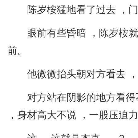
陈岁桉猛地看了过去 ，门
眼前有些昏暗 ，陈岁桉就
前。
他微微抬头朝对方看去 ，
对方站在阴影的地方看得不
，身材高大不说 ，一股压迫力