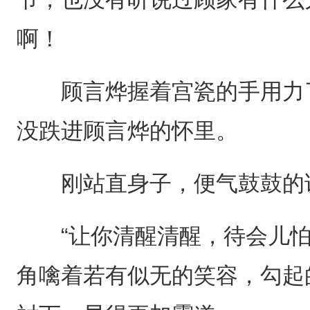
啊！
顾言烨握着宫瓷的手用力了
没跌进顾言烨的怀里。
刚站直身子，便气鼓鼓的说
“让你清醒清醒，待会儿怕
角噙着若有似无的笑容，勾起