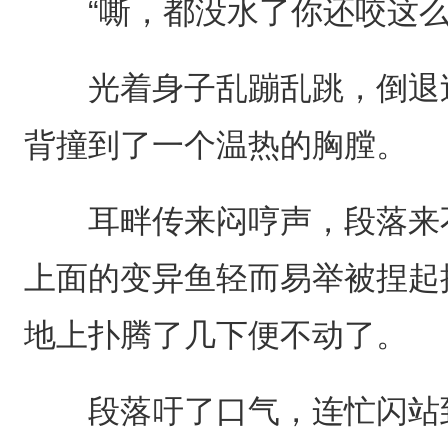
“嘶，都没水了你还咬这么
光着身子乱蹦乱跳，倒退过
背撞到了一个温热的胸膛。
耳畔传来闷哼声，段落来不
上面的变异鱼轻而易举被捏起
地上扑腾了几下便不动了。
段落吁了口气，连忙闪站到