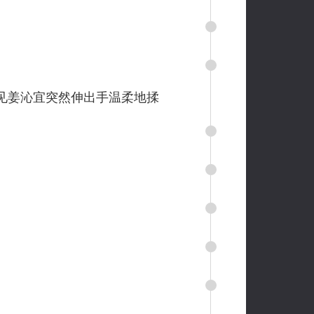
见姜沁宜突然伸出手温柔地揉