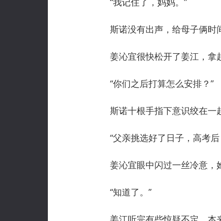
“我记住了，妈妈。”
斯诺没有出声，给母子俩时间
姜沁宜很快松开了姜江，拿起
“你们之后打算怎么安排？”
斯诺十根手指下意识绞在一起
“父亲挑选好了日子，高考后，
姜沁宜眼中闪过一丝冷意，她
“知道了。”
姜江听完有些惊疑不定，本来