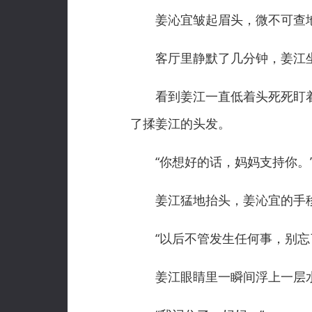
姜沁宜皱起眉头，微不可查地
客厅里静默了几分钟，姜江坐
看到姜江一直低着头死死盯着
了揉姜江的头发。
“你想好的话，妈妈支持你。
姜江猛地抬头，姜沁宜的手移
“以后不管发生任何事，别忘了
姜江眼睛里一瞬间浮上一层水