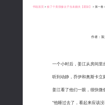
书耽首页
>
捡了个美强惨太子当未婚夫【星际】
> 第一卷
作者：落
一个小时后，姜江从房间里
听到动静，乔伊和奥斯卡立刻
姜江看了他们一眼，很快微低
“他睡过去了，看起来应该没