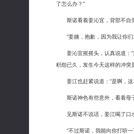
了怎么办？”
斯诺看着姜沁宜，背部不自觉
“姜姨，抱歉，因为我让你们发
姜沁宜摇摇头，认真说道：“斯
积怨已久，发生今天这样的冲突
姜江也赶紧说道：“是啊，这再
斯诺神色有些意外，看着母子
见斯诺不说话，姜江喝了口水
“不过斯诺，我能向你打听一下