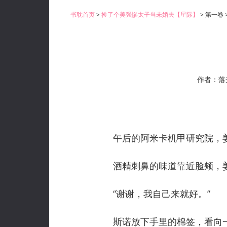
书耽首页
>
捡了个美强惨太子当未婚夫【星际】
> 第一卷
作者：落
午后的阿米卡机甲研究院，姜
酒精刺鼻的味道靠近脸颊，姜
“谢谢，我自己来就好。”
斯诺放下手里的棉签，看向