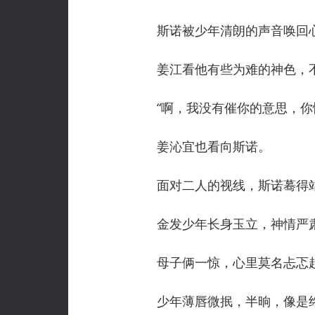
斯诺被少年清朗的声音唤回
姜江看他有些为难的神色，不
“啊，我没有催你的意思，你慢
姜沁宜也看向斯诺。
面对二人的视线，斯诺蓦得
金发少年长身玉立，神情严
母子俩一惊，心里莫名忐忑
少年薄唇微抿，半晌，像是终