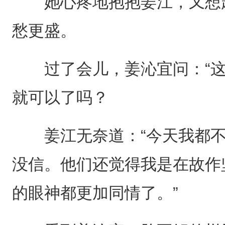
她心疼地抱抱姜江，又想起
愁更盛。
过了会儿，姜沁宜问：“这
就可以了吗？
姜江无奈道：“今天我都不
没信。他们还觉得我是在故作
的眼神都更加同情了。”