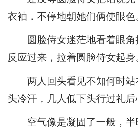
衣袖，不停地朝她们俩使眼色
圆脸侍女迷茫地看着眼角抽
反应过来，拉着圆脸侍女起身
两人回头看见不知何时站在
头冷汗，几人低下头行过礼后
空气像是凝固了一般，半晌