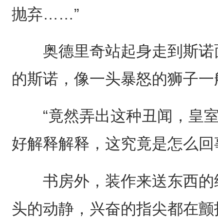
抛弃……”
奥德里奇站起身走到斯诺面
的斯诺，像一头暴怒的狮子一
“竟然弄出这种丑闻，皇室
好解释解释，这究竟是怎么回
书房外，装作来送东西的继
头的动静，兴奋的指尖都在颤