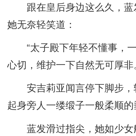
跟在皇后身边这么久，蓝发
她无奈轻笑道：
“太子殿下年轻不懂事，一
心切，维护一下自然无可厚非
安吉莉亚闻言停下脚步，转
起身旁人一缕缎子一般柔顺的
蓝发滑过指尖，她如少女般