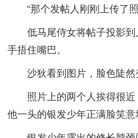
“那个发帖人刚刚上传了照
低马尾侍女将帖子投影到几
手捂住嘴巴。
沙狄看到图片，脸色陡然
照片上的两个人挨得很近，
他一头的银发少年正满脸笑意
银发少年露出的修长脖颈间