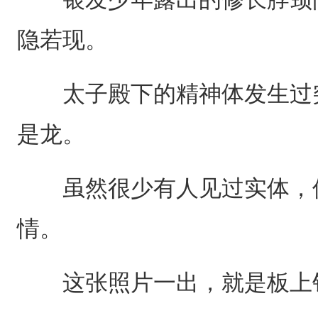
隐若现。
太子殿下的精神体发生过突
是龙。
虽然很少有人见过实体，但
情。
这张照片一出，就是板上