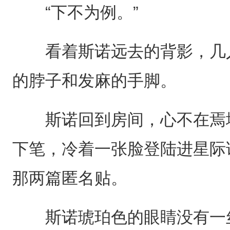
“下不为例。”
看着斯诺远去的背影，几人
的脖子和发麻的手脚。
斯诺回到房间，心不在焉地
下笔，冷着一张脸登陆进星际
那两篇匿名贴。
斯诺琥珀色的眼睛没有一丝