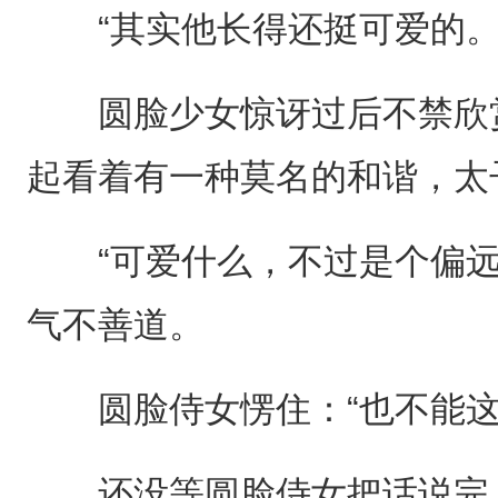
“其实他长得还挺可爱的。
圆脸少女惊讶过后不禁欣赏
起看着有一种莫名的和谐，太
“可爱什么，不过是个偏远
气不善道。
圆脸侍女愣住：“也不能这
还没等圆脸侍女把话说完，