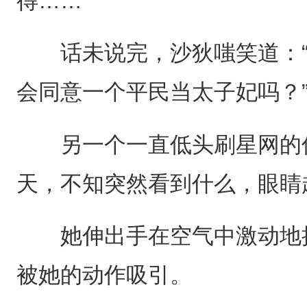
得……”
话未说完，沙狄嗤笑道：“
会同意一个平民当太子妃吗？
另一个一直低头刷星网的低
天，不知突然看到什么，眼睛
她伸出手在空气中激动地挥
被她的动作吸引。