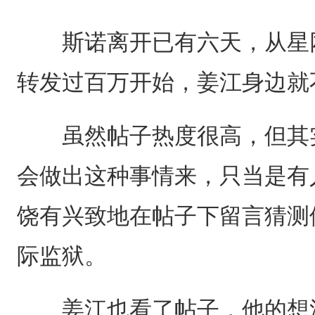
斯诺离开已有六天，从星网
转发过百万开始，姜江身边就
虽然帖子热度很高，但其实
会做出这种事情来，只当是有
饶有兴致地在帖子下留言猜测
际监狱。
姜江也看了帖子，他的想法