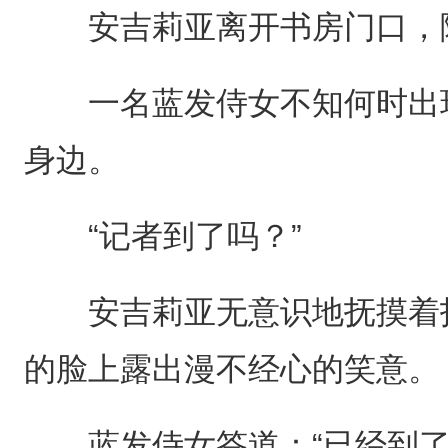
安吉莉亚离开书房门口，随
一名蓝发侍女不知何时出现
身边。
“记者到了吗？”
安吉莉亚无意识地抚摸着指
的脸上露出漫不经心的笑意。
蓝发侍女答道：“已经到了