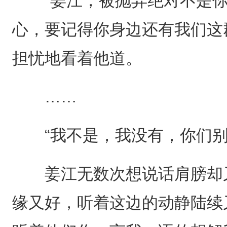
“姜江，被抛弃绝对不是你
心，要记得你身边还有我们这
担忧地看着他道。
……
“我不是，我没有，你们别
姜江无数次想说话肩膀却又
缘又好，听着这边的动静陆续