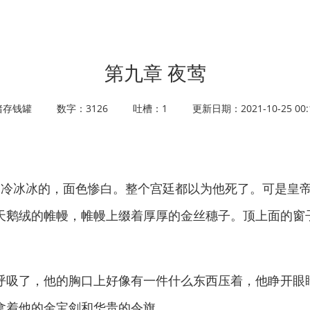
第九章 夜莺
猪存钱罐
数字：3126
吐槽：1
更新日期：2021-10-25 00:1
冰冰的，面色惨白。整个宫廷都以为他死了。可是皇帝
天鹅绒的帷幔，帷幔上缀着厚厚的金丝穗子。顶上面的窗
吸了，他的胸口上好像有一件什么东西压着，他睁开眼
拿着他的金宝剑和华贵的令旗。