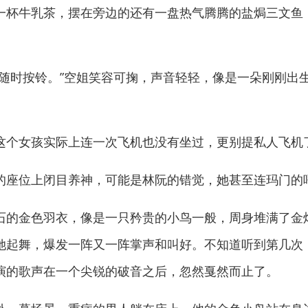
一杯牛乳茶，摆在旁边的还有一盘热气腾腾的盐焗三文鱼
时按铃。”空姐笑容可掬，声音轻轻，像是一朵刚刚出生
个女孩实际上连一次飞机也没有坐过，更别提私人飞机
座位上闭目养神，可能是林阮的错觉，她甚至连玛门的
的金色羽衣，像是一只矜贵的小鸟一般，周身堆满了金
她起舞，爆发一阵又一阵掌声和叫好。不知道听到第几次
演的歌声在一个尖锐的破音之后，忽然戛然而止了。