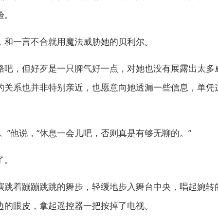
验。
和一言不合就用魔法威胁她的贝利尔。
吧，但好歹是一只脾气好一点，对她也没有展露出太多
的关系也并非特别亲近，也愿意向她透漏一些信息，单凭
”他说，“休息一会儿吧，否则真是有够无聊的。”
了。
跳着蹦蹦跳跳的舞步，轻缓地步入舞台中央，唱起婉转
边的眼皮，拿起遥控器一把按掉了电视。