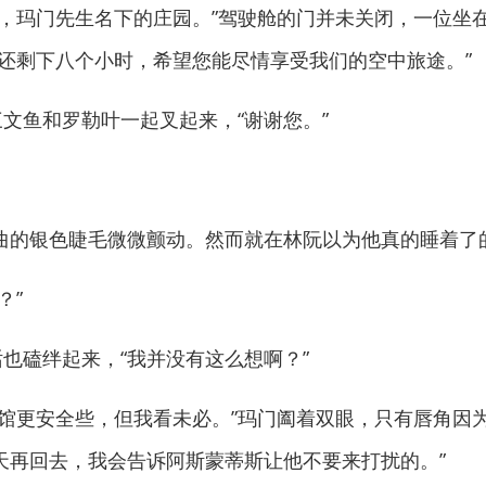
玛门先生名下的庄园。”驾驶舱的门并未关闭，一位坐
还剩下八个小时，希望您能尽情享受我们的空中旅途。”
文鱼和罗勒叶一起叉起来，“谢谢您。”
的银色睫毛微微颤动。然而就在林阮以为他真的睡着了
？”
也磕绊起来，“我并没有这么想啊？”
更安全些，但我看未必。”玛门阖着双眼，只有唇角因为
天再回去，我会告诉阿斯蒙蒂斯让他不要来打扰的。”