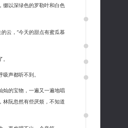
，缀以深绿色的罗勒叶和白色
的云，“今天的甜点有蜜瓜慕
了。
呼吸声都听不到。
灿灿的宝物，一遍又一遍地唱
，林阮忽然有些厌烦，不知道