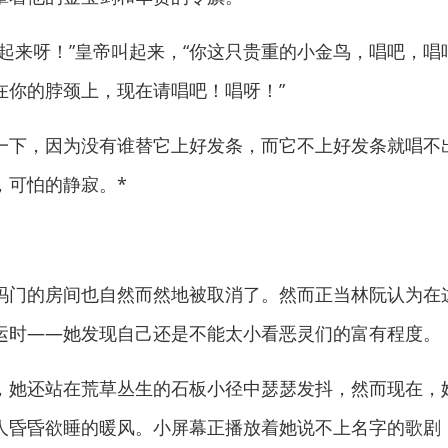
来呀！”皇帝叫起来，“你这只贵重的小金鸟，唱吧，唱
在你的脖颈上，现在请唱吧！唱呀！”
下，因为没有谁替它上好发条，而它不上好发条就唱不
，可怕的静寂。*
门的房间也自然而然地被取消了。然而正当林阮认为在
运时——她发现自己还是不能太小看恶灵们的富有程度。
她还站在荒草丛生的石板小径中瑟瑟发抖，然而现在，
人昏昏欲睡的暖风。小屏幕正播放着她说不上名字的歌剧