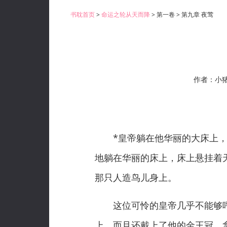
书耽首页
>
命运之轮从天而降
> 第一卷 > 第九章 夜莺
作者：小
*皇帝躺在他华丽的大床上，冷
地躺在华丽的床上，床上悬挂着
那只人造鸟儿身上。
这位可怜的皇帝几乎不能够呼
上，而且还戴上了他的金王冠，