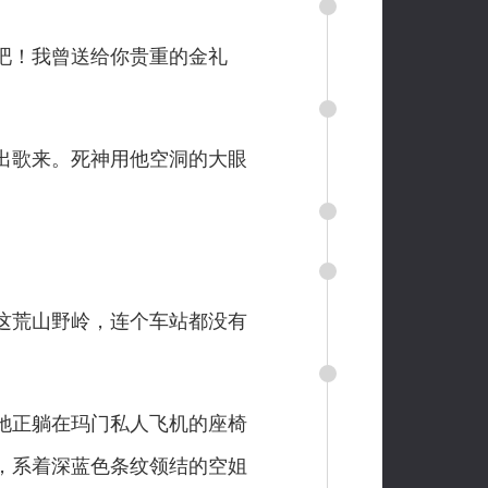
吧！我曾送给你贵重的金礼
出歌来。死神用他空洞的大眼
这荒山野岭，连个车站都没有
她正躺在玛门私人飞机的座椅
，系着深蓝色条纹领结的空姐