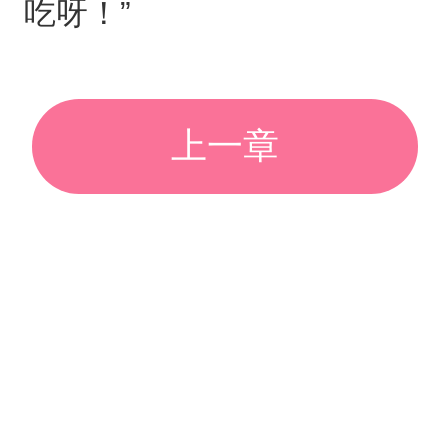
吃呀！”
上一章