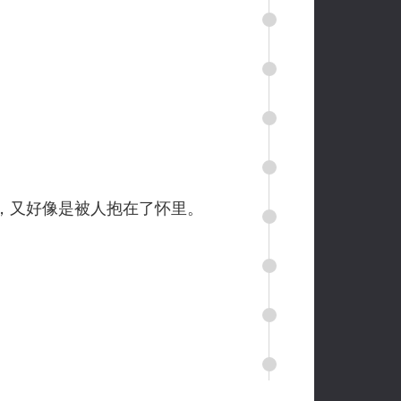
，又好像是被人抱在了怀里。