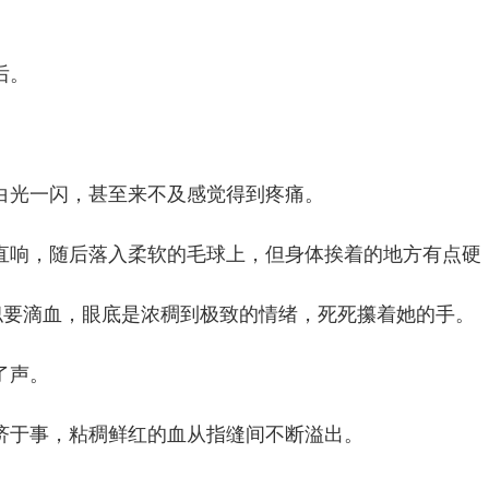
后。
光一闪，甚至来不及感觉得到疼痛。
响，随后落入柔软的毛球上，但身体挨着的地方有点硬
要滴血，眼底是浓稠到极致的情绪，死死攥着她的手。
了声。
于事，粘稠鲜红的血从指缝间不断溢出。