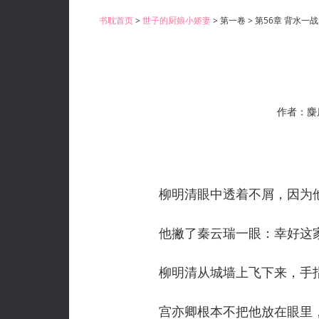
书耽首页
>
世子的厨娘小娇妻
> 第一卷 > 第56章 背水一战
作者：麋
柳明清眼中透着不屑，因为他
他撇了秦云瑞一眼：幸好这家
柳明清从城墙上飞下来，手指
宫亦卿根本不把他放在眼里，“