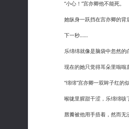
“小心！”宫亦卿他不能死。
她纵身一跃挡在宫亦卿的背
下一秒……
乐绵绵就像是脑袋中忽然的白
现在的她只觉得耳朵里嗡嗡直
“绵绵”宫亦卿一双眸子红的似
喉咙里腥甜干涩，乐绵绵咳
唇瓣被他用手捂着，然而无济