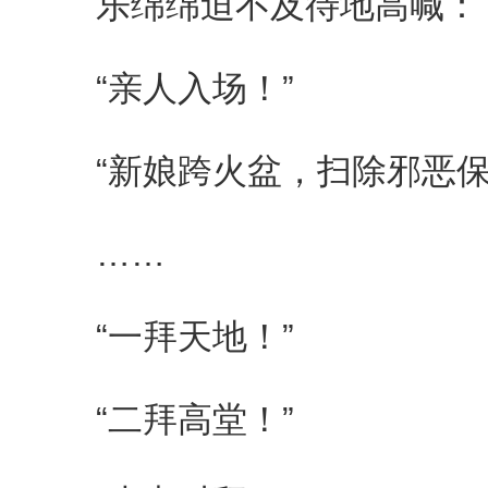
乐绵绵迫不及待地高喊：
“亲人入场！”
“新娘跨火盆，扫除邪恶保
……
“一拜天地！”
“二拜高堂！”