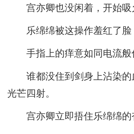
宫亦卿也没闲着，开始吸
乐绵绵被这操作羞红了脸，
手指上的痒意如同电流般传
谁都没住到剑身上沾染的血
光芒四射。
宫亦卿立即捂住乐绵绵的杏