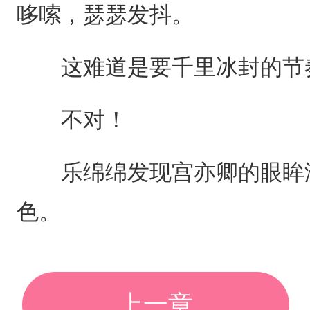
哆嗦，瑟瑟发抖。
这难道是要千里冰封的节
不对！
乐绵绵发现宫亦卿的眼眸没
色。
上一章