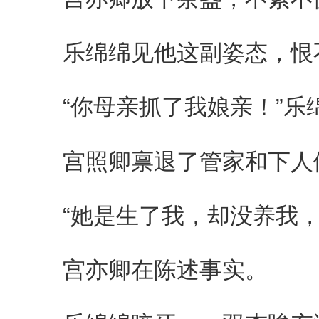
乐绵绵见他这副姿态，恨不
“你母亲抓了我娘亲！”乐
宫照卿禀退了管家和下人
“她是生了我，却没养我，
宫亦卿在陈述事实。