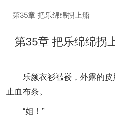
第35章 把乐绵绵拐上船
第35章 把乐绵绵拐
乐颜衣衫褴褛，外露的皮肤
止血布条。
“姐！”