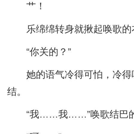
艹！
乐绵绵转身就揪起唤歌的衣
“你关的？”
她的语气冷得可怕，冷得唤
结。
“我……我……”唤歌结巴