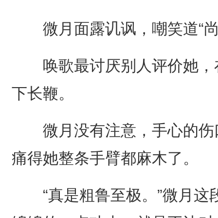
微月面露讥讽，嘲笑道“尚
唤歌最讨厌别人评价她，在
下长鞭。
微月没有注意，手心的伤口
痛得她整条手臂都麻木了。
“真是粗鲁至极。”微月这