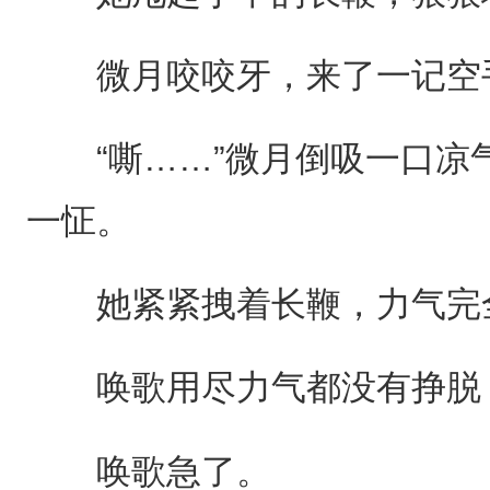
微月咬咬牙，来了一记空
“嘶……”微月倒吸一口凉
一怔。
她紧紧拽着长鞭，力气完
唤歌用尽力气都没有挣脱，
唤歌急了。