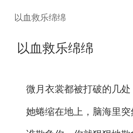
以血救乐绵绵
以血救乐绵绵
微月衣裳都被打破的几处，
她蜷缩在地上，脑海里突然