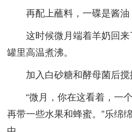
再配上蘸料，一碟是酱油，
这时候微月端着羊奶回来了
罐里高温煮沸。
加入白砂糖和酵母菌后搅拌
“微月，你在这看着，一个
再带一些水果和蜂蜜。”乐绵
中。