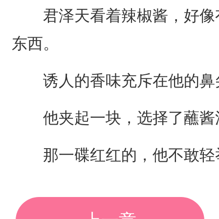
君泽天看着辣椒酱，好像有
东西。
诱人的香味充斥在他的鼻
他夹起一块，选择了蘸酱
那一碟红红的，他不敢轻