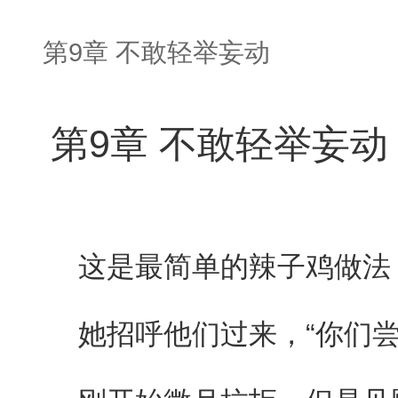
第9章 不敢轻举妄动
第9章 不敢轻举妄动
这是最简单的辣子鸡做法，
她招呼他们过来，“你们尝