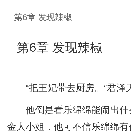
第6章 发现辣椒
第6章 发现辣椒
“把王妃带去厨房。”君泽
他倒是看乐绵绵能闹出什么
金大小姐，他可不信乐绵绵有