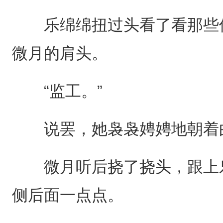
乐绵绵扭过头看了看那些侍
微月的肩头。
“监工。”
说罢，她袅袅娉娉地朝着
微月听后挠了挠头，跟上乐
侧后面一点点。