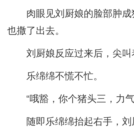
肉眼见刘厨娘的脸部肿成猪
也撒了出去。
刘厨娘反应过来后，尖叫着
乐绵绵不慌不忙。
“哦豁，你个猪头三，力气
随即乐绵绵抬起右手，刘厨