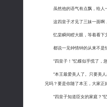
虽然他的语气有点飘，给人一
这四皇子才见了三妹一面啊，
忆棠瞬间瞪大眼，等着看下
都说一见钟情钟的从来不是情
“四皇子！”忆蝶似乎慌了，急
“本王最爱美人了。只要美人愿
兄吗？要是你随了本王，大家正
“四皇子知道臣女的家庭？”忆