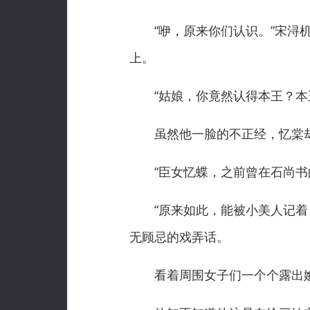
“咿，原来你们认识。”宋浔机
上。
“姑娘，你竟然认得本王？本王
虽然他一脸的不正经，忆棠却
“臣女忆蝶，之前曾在石尚书的
“原来如此，能被小美人记着，
无顾忌的戏弄话。
看着周围女子们一个个露出嫉