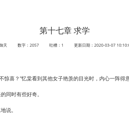
第十七章 求学
御天
数字：2057
吐槽：1
更新日期：2020-03-07 10:10:
惊喜？”忆棠看到其他女子艳羡的目光时，内心一阵得
的同时有些好奇。
真地说。