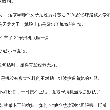
立敌啊。
，这京城哪个女子见过后能忘记？”虽然忆蝶是被人夸
是天龙之子，她脸上仍是露出了尴尬的神情。
忘了？”宋浔机眼睛一亮。
忆蝶小声说道。
句话时，显得有些虚弱无力。
浔机没有察觉忆蝶的不对劲，继续挑逗着她的神经。
不好说是，一时接不上话，竟被宋浔机当成是默认了。
就做本王的媳妇，如何？”他突然凑到她耳跟旁，眨着