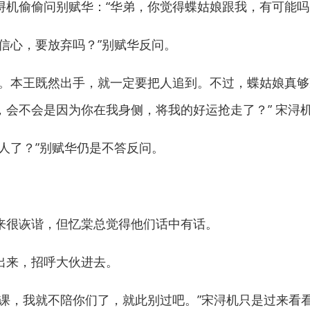
偷偷问别赋华：“华弟，你觉得蝶姑娘跟我，有可能吗
心，要放弃吗？”别赋华反问。
本王既然出手，就一定要把人追到。不过，蝶姑娘真够
，会不会是因为你在我身侧，将我的好运抢走了？” 宋浔
了？”别赋华仍是不答反问。
很诙谐，但忆棠总觉得他们话中有话。
来，招呼大伙进去。
，我就不陪你们了，就此别过吧。”宋浔机只是过来看