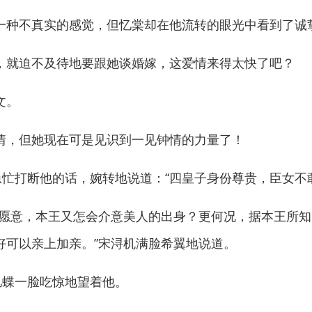
种不真实的感觉，但忆棠却在他流转的眼光中看到了诚
就迫不及待地要跟她谈婚嫁，这爱情来得太快了吧？
文。
，但她现在可是见识到一见钟情的力量了！
忙打断他的话，婉转地说道：“四皇子身份尊贵，臣女不
意，本王又怎会介意美人的出身？更何况，据本王所知
好可以亲上加亲。”宋浔机满脸希翼地说道。
蝶一脸吃惊地望着他。