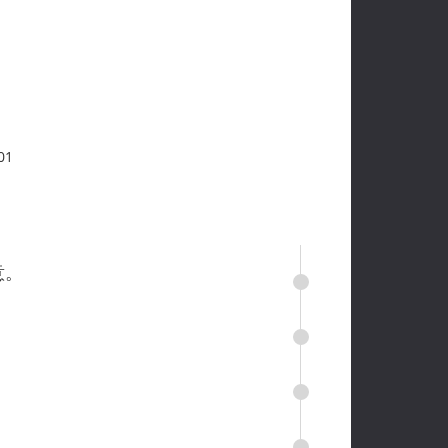
01
意。