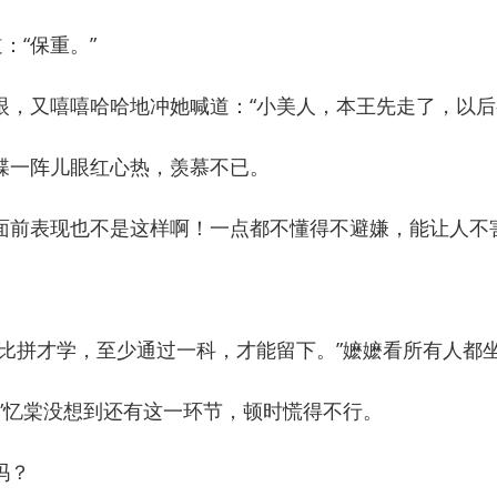
“保重。”
又嘻嘻哈哈地冲她喊道：“小美人，本王先走了，以后
一阵儿眼红心热，羡慕不已。
前表现也不是这样啊！一点都不懂得不避嫌，能让人不
拼才学，至少通过一科，才能留下。”嬷嬷看所有人都
忆棠没想到还有这一环节，顿时慌得不行。
吗？