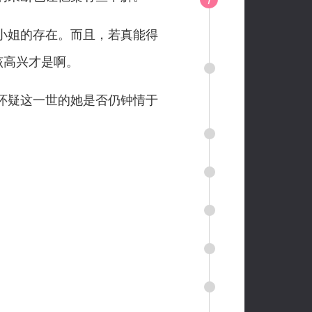
小姐的存在。而且，若真能得
该高兴才是啊。
怀疑这一世的她是否仍钟情于