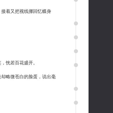
，接着又把视线挪回忆蝶身
笑，恍若百花盛开。
美却略微苍白的脸蛋，说出毫