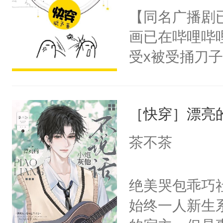
名蛇蛇，跟人
【同名广播剧
卫天还没亮，
不知道，那小
画已在哔哩哔
腰：“陛下，
头，魔尊墨宴
受x被受捅刀
不好了！”“那
宴：柳折枝你
派，他的任务
扣到怀里，安
飞魄散！第二
一位合适的男
顶替白莲花的
们竟然欺负你
［快穿］漂亮
病，一个个的
小白莲：“嘤嘤
宴：要不你跟
上了还是无动
胡说，我没碰
茶不茶
来……“蛇蛇
力跟男主称兄
这是你舅妈，快
好，别人都想
间变脸背叛他
不愧是大佬，
绝美哭包乖巧社
堂魔尊……行
的恶事他都对
悉，嗷？这不
始终一人新生
位，当日就抢
一个权力滔天
可以先看仙帝