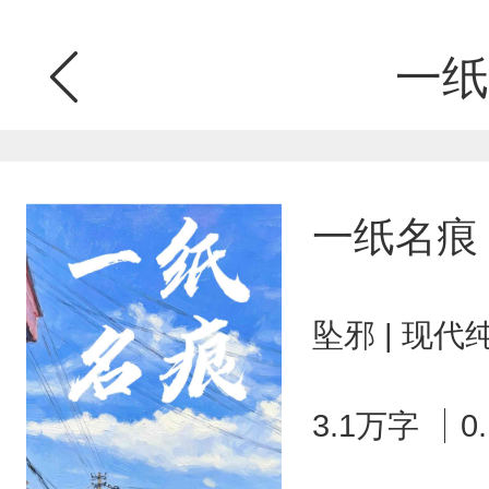
一纸
一纸名痕
坠邪 | 现代
3.1万字
0