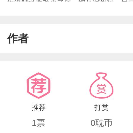
珩落脚这座城市之前，他从没想过，自己
中那段岁月里，无数次若有若无的暧昧
梦。待到毕业，两人奔赴各处，这段情
作者
一种心境，那个贯穿自己整个青春的暖
不到的奢望。纵使往后山水阻隔，难以碰
远记得。重逢时，谢珩低估了自己对于
义。———————————————
推荐
打赏
1
票
0
耽币