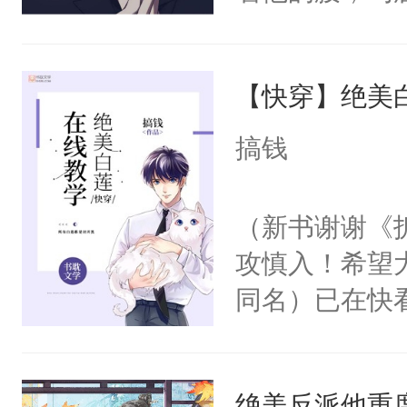
角落，捏着他
尝尝。”当红
【快穿】绝美
来，给老公亲
用力——为你
搞钱
糖专业户，不
（新书谢谢《
攻慎入！希望
同名）已在快
叭！】1V1
统界里面有个
绝美反派他重