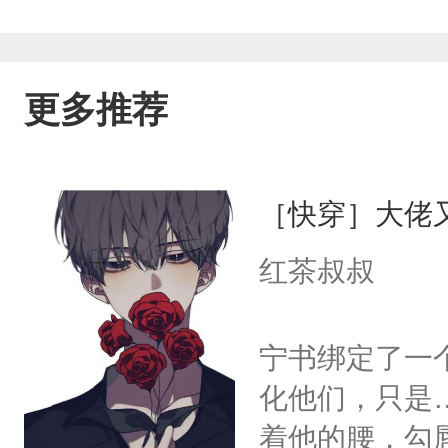
更多推荐
［快穿］大佬
红茶叔叔
宁书绑定了一
化他们，只是
着他的腰，勾