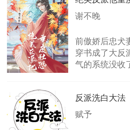
成为所有白莲
I，他们决定
谢不晚
学子，莫之阳
莲花可不止有
前傲娇后忠犬
点脑袋，看着
穿书成了大反
常见问题一：
气的系统没收
教科书版：“
成了没用的废
样。”莫之阳
说他可怜，却
母的微笑：“
反派洗白大法
用见人，因为
留看着面前这
言神龙见首不
赋予
人，突然醒悟
想见人。没有
问题二：废后