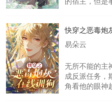
的宿主，但是
神偏执：不许
右男主又报复
个社恐小哭包
腿，把你锁在
个世界了。直
宿主，元宝只
有人养？还有
他说：【您需
快穿之恶毒炮
你，打他一巴
种威胁手段没
年，存活下来
右脸欠踹$￥#
他是社恐，墨
易朵云
再说一遍。】
白嫩嫩一看就
哄：祖宗，求
世界苟活十年。
前，抬手摸了
不出去啊……1
无所不能的主
句：“魂淡！”元
成反派任务，
血：可爱，想
角看他的眼神
阴恻恻的看着
只为了让小主
招惹我的，你
为了给娇气小
点头：“你自