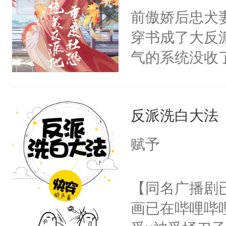
朝，一个从未
前傲娇后忠犬
卫天还没亮，
为三种性别。
穿书成了大反
腰：“陛下，
构与男子相同
气的系统没收
不好了！”“那
了一颗红色的
成了没用的废
扣到怀里，安
得不开始在后
说他可怜，却
顶替白莲花的
人，最终坐上
反派洗白大法
用见人，因为
小白莲：“嘤嘤
言神龙见首不
胡说，我没碰
赋予
想见人。没有
这是你舅妈，快
名蛇蛇，跟人
不愧是大佬，
【同名广播剧
不知道，那小
悉，嗷？这不
画已在哔哩哔
头，魔尊墨宴
可以先看仙帝