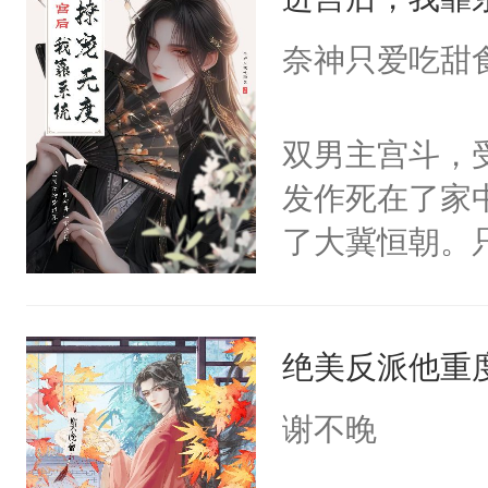
成为所有白莲
I，他们决定
奈神只爱吃甜
学子，莫之阳
莲花可不止有
双男主宫斗，
点脑袋，看着
发作死在了家
常见问题一：
了大冀恒朝。
教科书版：“
己的世界，并
样。”莫之阳
王名为云胤，
母的微笑：“
绝美反派他重
惜被人暗害，
留看着面前这
绝。主神知晓
谢不晚
人，突然醒悟
顾云去到大冀
问题二：废后