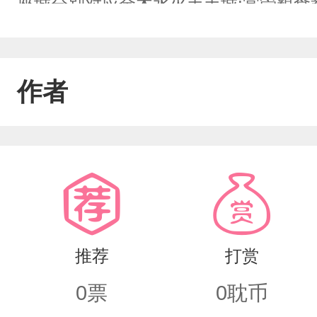
座城分别对应金木水火土土城:掌管粮食
等，资产中等，权力较低，劳动力强盛，
高等，权力高等，占地一般，被称为军
作者
厚，权利高等被称为矿洞水城:休闲娱乐
般，资产高等，权力高等偏高，有实权
高，技术人才多，财力丰厚，占地一般
技术之巅5座城中分别有2个掌权人，选
于土城，将近濒临绝境的城市，未成年
推荐
打赏
依无靠，只能靠微乎其微的权力来压人
0
票
0
耽币
城，没想到他们不仅看上的是一座城还有…