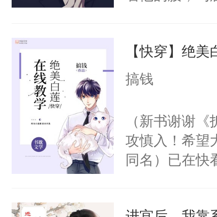
角落，捏着他
尝尝。”当红
【快穿】绝美
来，给老公亲
用力——为你
搞钱
糖专业户，不
（新书谢谢《
攻慎入！希望
同名）已在快
叭！】1V1
统界里面有个
进宫后，我靠