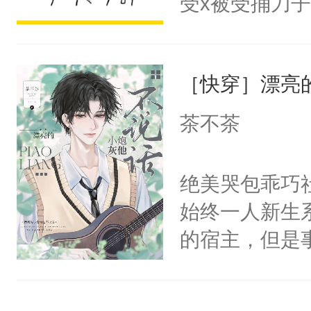
受x被受捅刀
宴：柳折枝你
派，他的任务
飞魄散！第二
一位合适的男
们竟然欺负你
［快穿］漂亮
病，一个个的
宴：要不你跟
上了还是无动
茶不茶
来……“蛇蛇
力跟男主称兄
好，别人都想
间变脸背叛他
绝美哭包乖巧社
堂魔尊……行
的恶事他都对
始终一人新生
位，当日就抢
一个权力滔天
的宿主，但是
神偏执：不许
右男主又报复
个社恐小哭包
腿，把你锁在
个世界了。直
宿主，元宝只
有人养？还有
他说：【您需