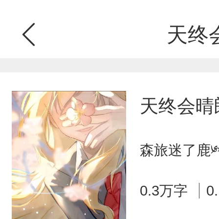
天终
天终会晴
森旅迷了鹿༯
0.3万字
0