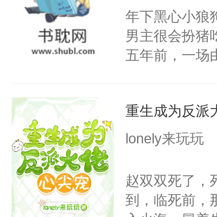
年下黑心小狼
炆对自己始终
男主很会扮猪
最后关头帮赵
五年前，一场
年命丧黄泉。
她，还将她送
重生成为反派
好了身体，也
年后赵知年回
lonely来玩玩
出代价。不管
狠手辣的心机
赵双双死了，
的其他人...
到，临死前，
——为什么她