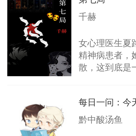
重生，莫星星
美。
体，在莫星星
千赫
武流苏父兄皆
流苏容貌冠绝
女心理医生夏
宫宴上见到三
精神病患者，
竭虑，但异域
散，这到底是
宴包裹里，有
否能找到答案
正妃位置。武
期待。女强男
武流苏势要查
每日一问：今
忙，武流苏帮
黔中酸汤鱼
经起伏，在成
手。但武流苏