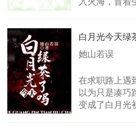
入火海，冒着
小狗脱不开干
在心底的爱意
医院里看一眼
定要看清人心
爱那一卦的？
白月光今天绿
自己和他们再
狗。什么？姐
信，终于如愿
她山若误
在背后做推波
闪耀的星星。
雨，也为姐姐
在求职路上遇
亲？那不行，
以为只是凑巧
内，并打算狠
变成了白月光
混蛋。小狼狗
为对方是来看
声音问：“你监视
的逼近下死马
有，我只是担