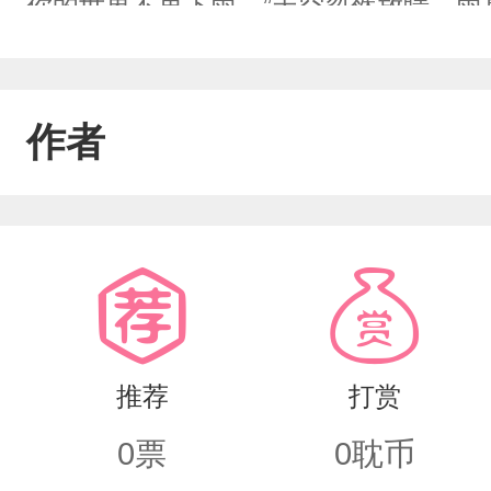
你的世界不再下雨。”天空忽然放睛，雨
的喜糖好甜。少年揉着她的发丝，轻笑:
重，以至于小小的他们无力承受。25岁
作者
苦又痛。原来不是所有喜糖都是甜的。
中自愈，等一场属于自己的天晴。
推荐
打赏
0
票
0
耽币