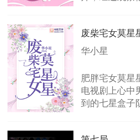
嘴他才知道，
界，既然之前
废柴宅女莫星
义，他决定参
凌，帮助女主
华小星
按自己的理解
有血缘的弟弟
肥胖宅女莫星
不喜欢我，是
电视剧上心中
意的校霸学生
到的七星盒子
其实我也可以
全侯之女武流
这是因为什么
魄打碎，意外
的。本文是万
第七局