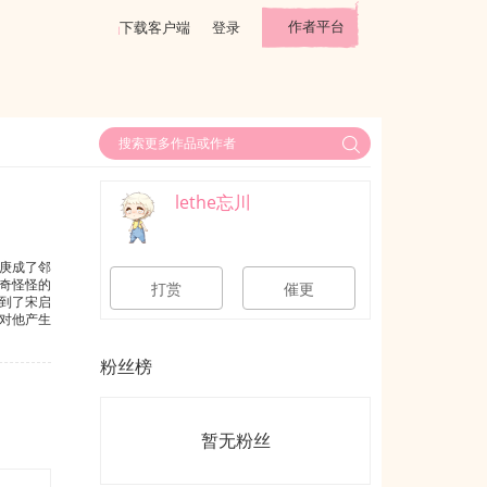
作者平台
下载客户端
登录
lethe忘川
庚成了邻
奇怪怪的
打赏
催更
到了宋启
对他产生
戏台余音
粉丝榜
暂无粉丝