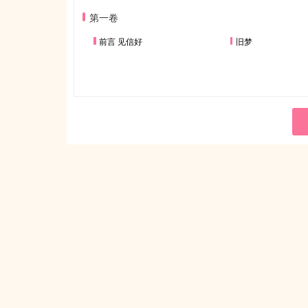
第一卷
前言 见信好
旧梦