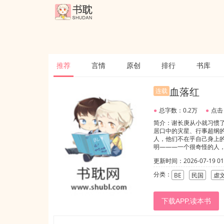
推荐
言情
原创
排行
书库
血落红
连载
●
总字数：0.2万
●
点击
简介：谢长庚从小就习惯
居口中的灾星、行事超纲
人，他们不在乎自己身上
明———一个很奇怪的人
了情愫，平静太久的心因
更新时间：2026-07-19 01:
袅袅，故人不再……（受
分类：
BE
民国
虐
下载APP,读本书