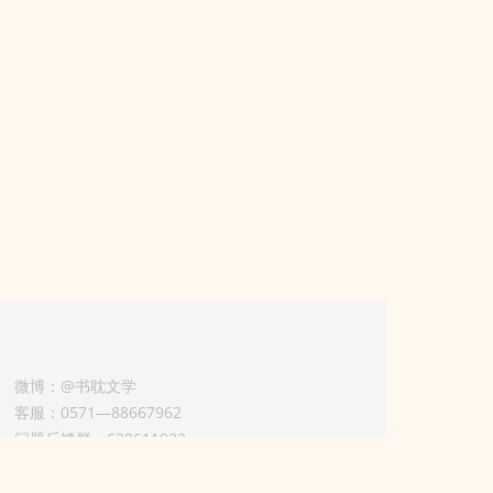
微博：@书耽文学
客服：0571—88667962
问题反馈群：630611933
版权业务联系人-淡风 QQ：
3614922414（加好友请备注合作来意）