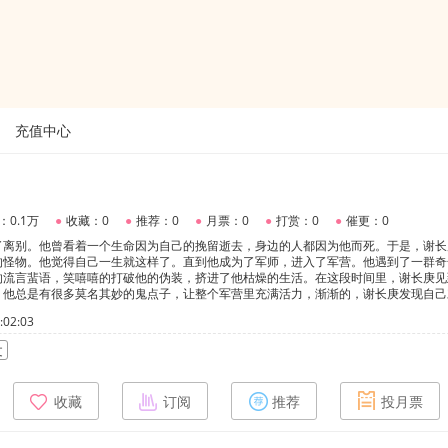
充值中心
：0.1万
●
收藏：0
●
推荐：0
●
月票：0
●
打赏：0
●
催更：0
了离别。他曾看着一个生命因为自己的挽留逝去，身边的人都因为他而死。于是，谢长
的怪物。他觉得自己一生就这样了。直到他成为了军师，进入了军营。他遇到了一群奇
的流言蜚语，笑嘻嘻的打破他的伪装，挤进了他枯燥的生活。在这段时间里，谢长庚见
，他总是有很多莫名其妙的鬼点子，让整个军营里充满活力，渐渐的，谢长庚发现自己
为他的到来变得不可控。身不由己的战争，时代的眼泪，让相爱的两人阴阳相隔，只留
02:03
后面是离开了军营，成为了戏子。原因后面会接晓）
文
收藏
订阅
推荐
投月票