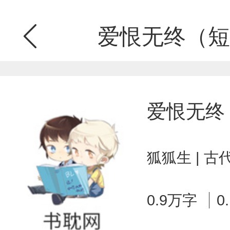
爱恨无终（短
爱恨无终
狐狐生 | 
0.9万字
0