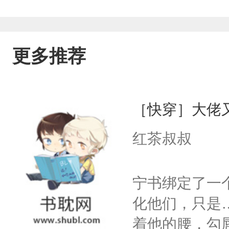
更多推荐
［快穿］大佬
红茶叔叔
宁书绑定了一
化他们，只是
着他的腰，勾