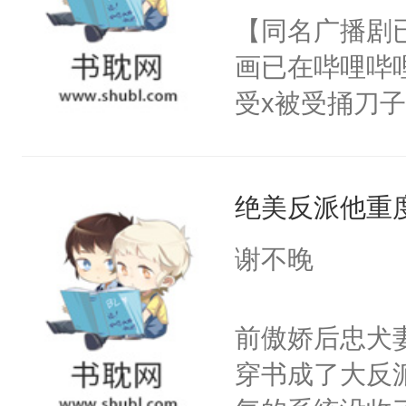
朝，一个从未
【同名广播剧
卫天还没亮，
为三种性别。
画已在哔哩哔
腰：“陛下，
构与男子相同
受x被受捅刀
不好了！”“那
了一颗红色的
派，他的任务
扣到怀里，安
得不开始在后
一位合适的男
顶替白莲花的
人，最终坐上
绝美反派他重
病，一个个的
小白莲：“嘤嘤
上了还是无动
胡说，我没碰
谢不晚
力跟男主称兄
这是你舅妈，快
间变脸背叛他
不愧是大佬，
前傲娇后忠犬
的恶事他都对
悉，嗷？这不
穿书成了大反
一个权力滔天
可以先看仙帝