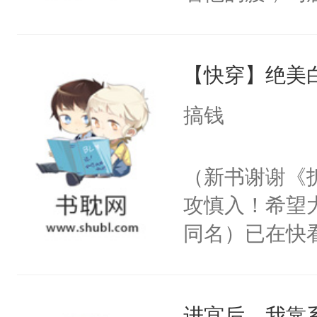
角落，捏着他
尝尝。”当红
【快穿】绝美
来，给老公亲
用力——为你
搞钱
糖专业户，不
（新书谢谢《
攻慎入！希望
同名）已在快
叭！】1V1
统界里面有个
进宫后，我靠