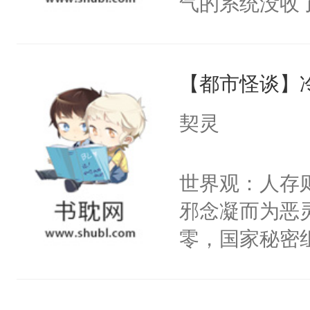
气的系统没收
右男主又报复
成了没用的废
个世界了。直
说他可怜，却
他说：【您需
【都市怪谈】
用见人，因为
年，存活下来
言神龙见首不
契灵
再说一遍。】
想见人。没有
世界苟活十年。
名蛇蛇，跟人
世界观：人存
不知道，那小
邪念凝而为恶
头，魔尊墨宴
零，国家秘密
宴：柳折枝你
士，以武力、
飞魄散！第二
界分三性：男
们竟然欺负你