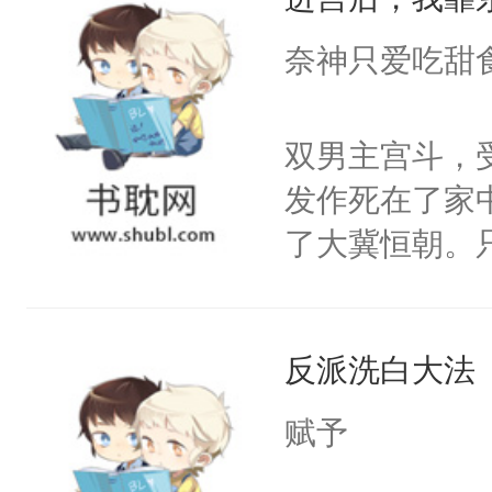
成为所有白莲
I，他们决定
奈神只爱吃甜
学子，莫之阳
莲花可不止有
双男主宫斗，
点脑袋，看着
发作死在了家
常见问题一：
了大冀恒朝。
教科书版：“
己的世界，并
样。”莫之阳
王名为云胤，
母的微笑：“
反派洗白大法
惜被人暗害，
留看着面前这
绝。主神知晓
赋予
人，突然醒悟
顾云去到大冀
问题二：废后