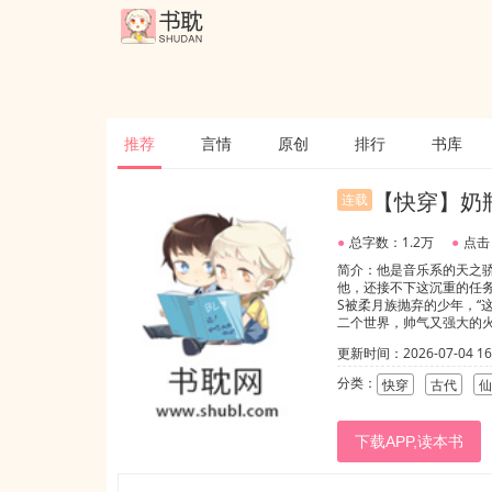
推荐
言情
原创
排行
书库
【快穿】奶
连载
●
总字数：1.2万
●
点击
简介：他是音乐系的天之
他，还接不下这沉重的任
S被柔月族抛弃的少年，“
二个世界，帅气又强大的火
的！宝贝！”帅气又强大的
更新时间：2026-07-04 16:
敬请期待吧！我将玫瑰藏
分类：
快穿
古代
仙
下载APP,读本书