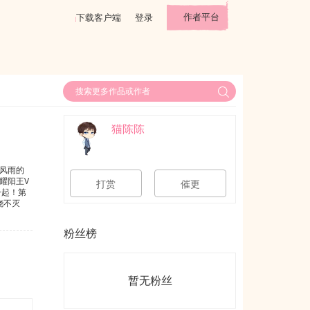
作者平台
下载客户端
登录
猫陈陈
风雨的
耀阳王V
打赏
催更
一起！第
浇不灭
他的世界
粉丝榜
暂无粉丝