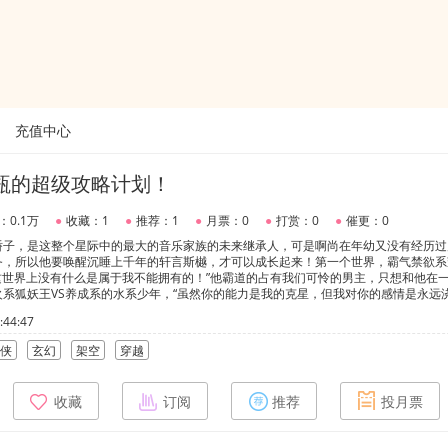
充值中心
瓶的超级攻略计划！
：0.1万
●
收藏：1
●
推荐：1
●
月票：0
●
打赏：0
●
催更：0
骄子，是这整个星际中的最大的音乐家族的未来继承人，可是啊尚在年幼又没有经历过
务，所以他要唤醒沉睡上千年的轩言斯樾，才可以成长起来！第一个世界，霸气禁欲系
这世界上没有什么是属于我不能拥有的！”他霸道的占有我们可怜的男主，只想和他在
系狐妖王VS养成系的水系少年，“虽然你的能力是我的克星，但我对你的感情是永远
九尾狐妖王手里燃着永远浇不灭的红莲业火，一步一步向我们男主慢慢靠近……还有其
44:47
于身后时刻期盼与你赴约。
侠
玄幻
架空
穿越
收藏
订阅
推荐
投月票