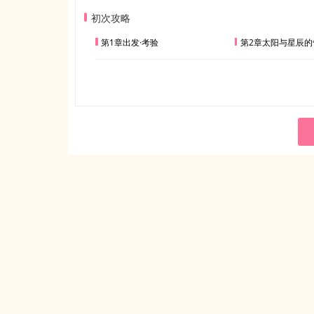
初次攻略
第1章出发·考验
第2章太阳与星辰的