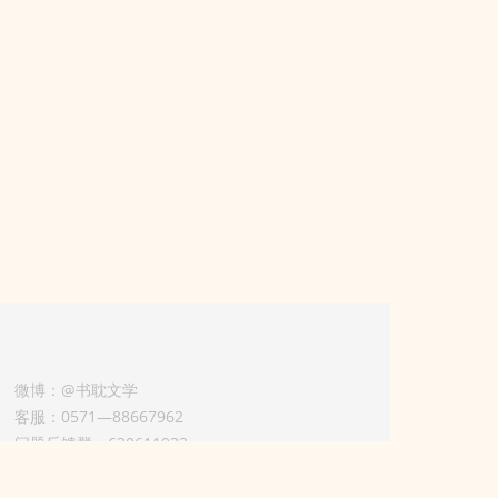
微博：@书耽文学
客服：0571—88667962
问题反馈群：630611933
版权业务联系人-淡风 QQ：
3614922414（加好友请备注合作来意）