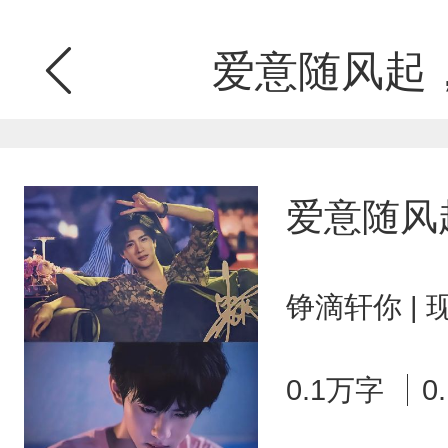
爱意随风起
爱意随风
铮滴轩你 |
0.1万字
0