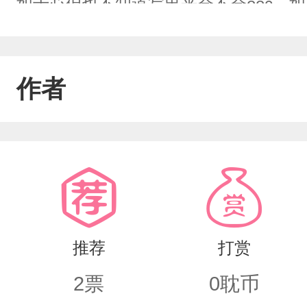
如于心但也不知道写出来会不会ooc，如
姜小帅从来不会提郭城宇以前的事情，
在自己这了以前的事竟然无法改变就让
作者
然无法改变，那就专注当下吧！爱一个
软想宠他，爱他一辈子零零散散的世界遇
从来不是秘密“爱是一场浩大的冒险”但
推荐
打赏
2
票
0
耽币