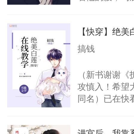
角落，捏着他
尝尝。”当红
【快穿】绝美
来，给老公亲
用力——为你
搞钱
糖专业户，不
（新书谢谢《
攻慎入！希望
同名）已在快
叭！】1V1
统界里面有个
进宫后，我靠