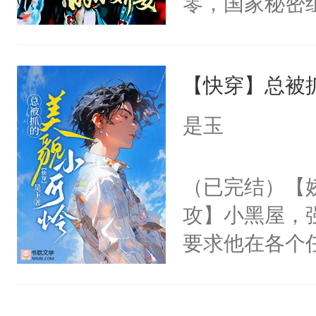
零，国家秘密
右男主又报复
士，以武力、
个世界了。直
界分三性：男
他说：【您需
【快穿】总被
子嗣）。盘龙
年，存活下来
孤独成性，被
是玉
再说一遍。】
貌美送花郎，
世界苟活十年。
嘴硬心软、宠
（已完结）【
他才发现：他的
攻】小黑屋，
氓，本体是全
要求他在各个
来想逗逗人类
世界，他任务
到油盐不进。
对劲……患有
本来只想成家