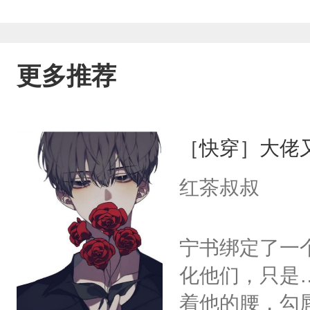
更多推荐
［快穿］大佬
红茶叔叔
宁书绑定了一
化他们，只是
着他的腰，勾