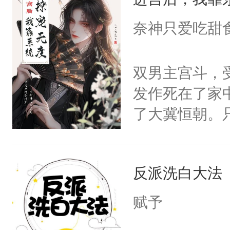
成为所有白莲
I，他们决定
奈神只爱吃甜
学子，莫之阳
莲花可不止有
双男主宫斗，
点脑袋，看着
发作死在了家
常见问题一：
了大冀恒朝。
教科书版：“
己的世界，并
样。”莫之阳
王名为云胤，
母的微笑：“
反派洗白大法
惜被人暗害，
留看着面前这
绝。主神知晓
赋予
人，突然醒悟
顾云去到大冀
问题二：废后