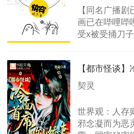
朝，一个从未
【同名广播剧
卫天还没亮，
为三种性别。
画已在哔哩哔
腰：“陛下，
构与男子相同
受x被受捅刀
不好了！”“那
了一颗红色的
派，他的任务
扣到怀里，安
得不开始在后
一位合适的男
顶替白莲花的
人，最终坐上
【都市怪谈】
病，一个个的
小白莲：“嘤嘤
上了还是无动
胡说，我没碰
契灵
力跟男主称兄
这是你舅妈，快
间变脸背叛他
不愧是大佬，
世界观：人存
的恶事他都对
悉，嗷？这不
邪念凝而为恶
一个权力滔天
可以先看仙帝