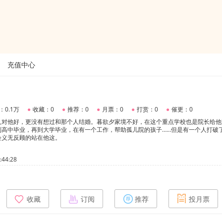
充值中心
：0.1万
●
收藏：0
●
推荐：0
●
月票：0
●
打赏：0
●
催更：0
人对他好，更没有想过和那个人结婚。暮欲夕家境不好，在这个重点学校也是院长给他
到高中毕业，再到大学毕业，在有一个工作，帮助孤儿院的孩子……但是有一个人打破
会义无反顾的站在他这。
44:28
收藏
订阅
推荐
投月票