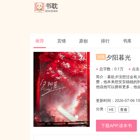
推荐
言情
原创
排行
书库
夕阳暮光
连载
●
总字数：0.1万
●
点击
简介：暮欲夕没想过会有
费，他本来想安安稳稳的
他说他可以拥有更多，他
更新时间：2026-07-06 10:
分类：
HE
青春
下载APP,读本书