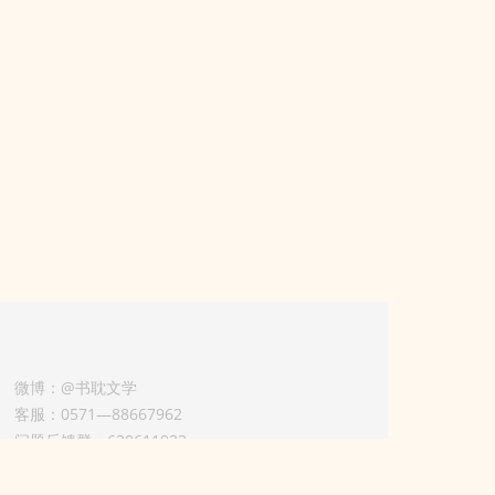
微博：@书耽文学
客服：0571—88667962
问题反馈群：630611933
版权业务联系人-淡风 QQ：
3614922414（加好友请备注合作来意）