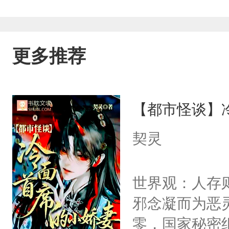
更多推荐
【都市怪谈】
契灵
世界观：人存
邪念凝而为恶
零，国家秘密