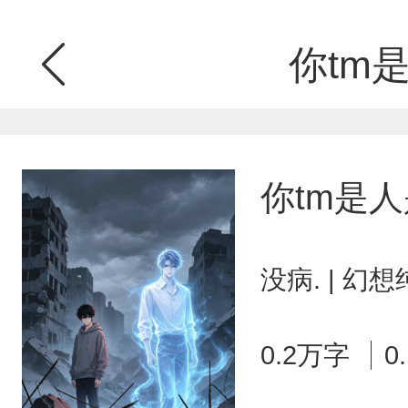
你tm
你tm是
没病. | 幻
0.2万字
0