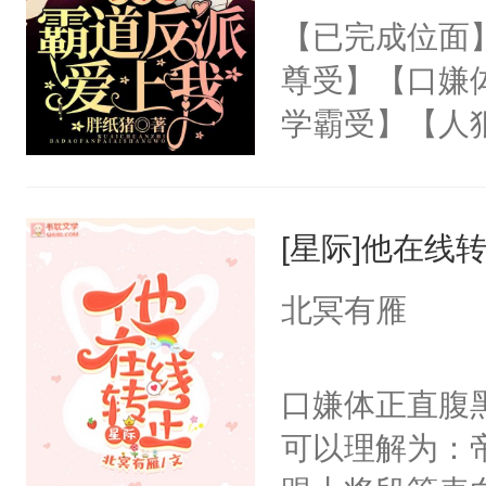
脖子时，阿米
【已完成位面
笑：“对，想吃了你
尊受】【口嫌
得及吗？（P
学霸受】【人
每天用牛奶面
街主播受】【
明是个27岁
冷教授】【病
斗力爆表只想
[星际]他在线
影帝金主攻X
大的异能者攻
夫真大佬攻X
北冥有雁
狼网游大神攻
忠犬黑豹攻X
口嫌体正直腹
总裁攻X漂亮
可以理解为：
生攻X富家小