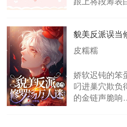
跟上将段筹表
派师叔攻X反
年后再见，横
载中敬请期待】
岁月星网上传
P：主系统X0
貌美反派误当
不在意才是最
爱顺便虐虐渣的
途坠于一线许
皮糯糯
(这本算是《
筹：我想消灭
分，上部虐玛
个最好的时代
娇软迟钝的笨
以去搜一下第
系，让你动心
叼进巢穴欺负
看第一部也不
言。二、被人
的金链声脆响…
看到我了就要
将，您这是做什
炎附势（完成
写的，写的不
哑：“我教你压
疾enigma
ky，我删评
子。