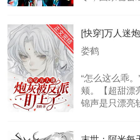
士，以武力、
界分三性：男
[快穿]万人迷
子嗣）。盘龙
孤独成性，被
娄鹤
貌美送花郎，
嘴硬心软、宠
“怎么这么乖
他才发现：他的
颊。【超甜漂
氓，本体是全
锦声是只漂亮
来想逗逗人类
统，从此他被
到油盐不进。
声鼓起勇气和
本来只想成家
末世：阿米每