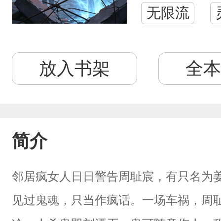
无限流
放入书架
全本
简介
邻居疯女人日日警告周耻宸，有只名为
见过鬼魂，只当作疯话。一场车祸，周