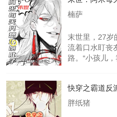
清冷少爷指尖
只对他温柔。
哑：“衣服穿
楠萨
至恶鬼神×冷
我。”病娇反
善；他是冷，
腕间，俯身在
末世里，27
只为你，守尽
跑，关起来。
流着口水盯丧
你，才拥有家
腕，眸中诡谲
路。“小孩儿
人×最强鬼神
里。”后来，
眼神危险。阿米
者文风写实派
将他抱起，“
好香啊，可他
奇的宝子们误
宠文，1v1双
快穿之霸道反
知）“好、好啊.
只要他不杀我
胖纸猪
他时，阿米：