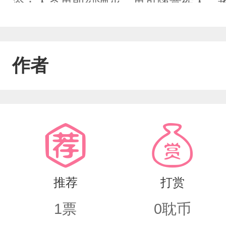
冷：人杀鬼即刻湮灭，鬼可随意伤人，
务，需悄无声息解决指定目标。周耻宸
己多年的阴魂姜临江。两人任务对立，
作者
烟灭。
推荐
打赏
1
票
0
耽币