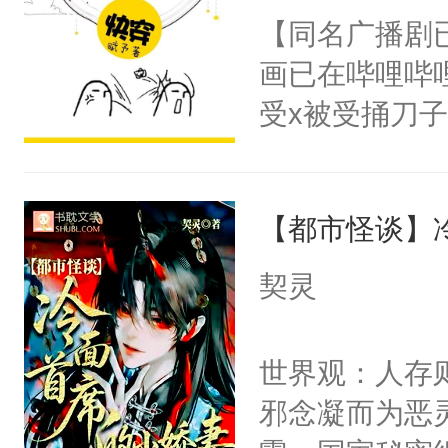
朝，一个从未
【同名广播剧
卫天还没亮，
为三种性别。
画已在哔哩哔
腰：“陛下，
构与男子相同
受x被受捅刀
不好了！”“那
了一颗红色的
派，他的任务
扣到怀里，安
得不开始在后
一位合适的男
顶替白莲花的
人，最终坐上
【都市怪谈】
病，一个个的
小白莲：“嘤嘤
上了还是无动
胡说，我没碰
契灵
力跟男主称兄
这是你舅妈，快
间变脸背叛他
不愧是大佬，
世界观：人存
的恶事他都对
悉，嗷？这不
邪念凝而为恶
一个权力滔天
可以先看仙帝