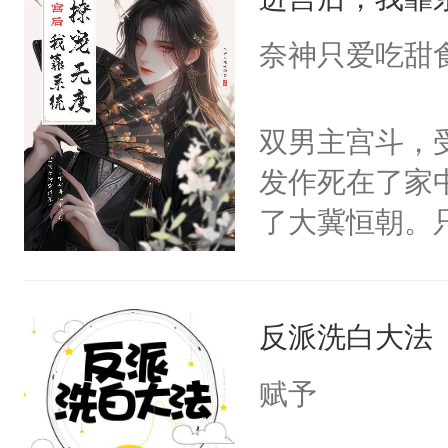
成为所有白莲
I，他们决定
奈神只爱吃甜
学子，莫之阳
莲花可不止有
双男主宫斗，
点脑袋，看着
发作死在了家
常见问题一：
了大冀恒朝。
教科书版：“
己的世界，并
样。”莫之阳
王名为云胤，
母的微笑：“
反派洗白大法
惜被人暗害，
留看着面前这
绝。主神知晓
赋予
人，突然醒悟
顾云去到大冀
问题二：废后