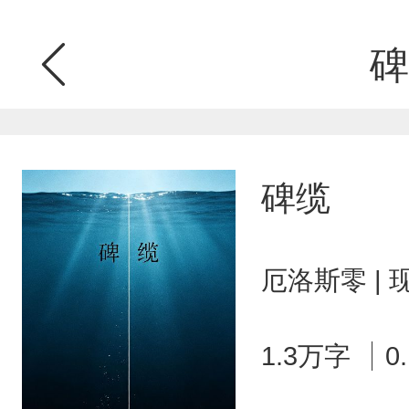
碑
碑缆
厄洛斯零 |
1.3万字
0