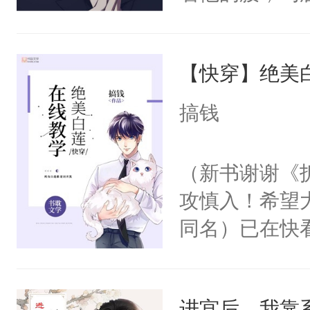
角落，捏着他
尝尝。”当红
【快穿】绝美
来，给老公亲
用力——为你
搞钱
糖专业户，不
（新书谢谢《
攻慎入！希望
同名）已在快
叭！】1V1
统界里面有个
进宫后，我靠