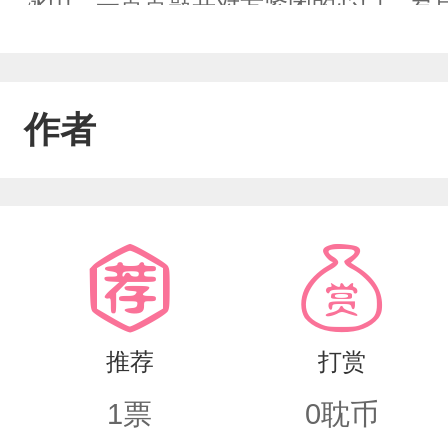
冰山，一点点敲开对方紧闭的心门。岁
远多了一束暖阳。
作者
推荐
打赏
1
票
0
耽币