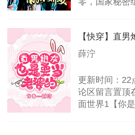
零，国家秘密
右男主又报复
士，以武力、
个世界了。直
界分三性：男
他说：【您需
【快穿】直男
子嗣）。盘龙
年，存活下来
孤独成性，被
薛泞
再说一遍。】
貌美送花郎，
世界苟活十年。
嘴硬心软、宠
更新时间：2
他才发现：他的
论区留言置顶
氓，本体是全
面世界1【你
来想逗逗人类
长大的竹马，
到油盐不进。
抢了你要给竹
本来只想成家