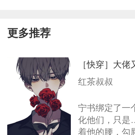
更多推荐
［快穿］大佬
红茶叔叔
宁书绑定了一
化他们，只是
着他的腰，勾