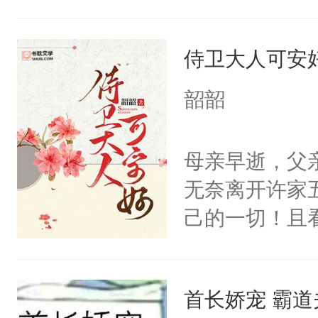
个凡人屁股后
沚表示这是爱
侍卫大人可安
想，需得寸步
想往哪里跑呢
韶韶
的绍君，附耳
的夫人，你倒
母亲早逝，父
手投降，说：
无奈离开许家
我背后拿开？”
己的一切！且
天下动荡，乱
这样我们就都
首长娇宠 霸
绝她的小可怜打