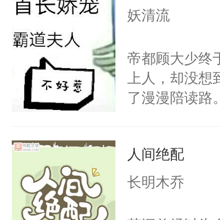
护你”“我为
妖清流
安宁，许姜，
机会？”“这次
帝都顾大少终
始，可好？”
上人，却没想
烂，“姑娘，跟
了漫漫陪读路
己的小马甲，
甲，​苏钦怒
人间绝配
来我往，不亦
来还可以更厉
长明木乔
续前缘的故事
意的一见钟情