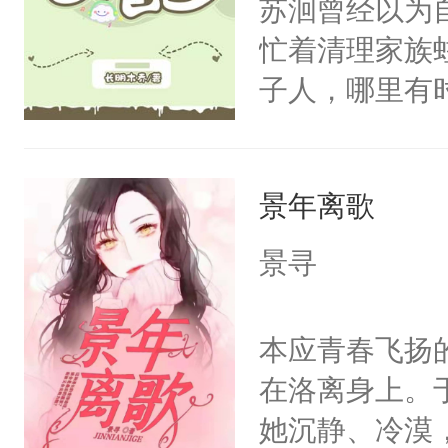
苏洄曾经以为
生都是你。ps
忙着清理家族
能钦钦魅力太
子人，哪里有
稿可能存在小b
感呢？所以她
以，她不会结
景年离歌
后做一个富有
时候觉着她是
景寻
第二回见着她
么忙都要帮，
本应青春飞扬
于可以和她面
在洛离身上。
次相亲活动中
她沉静、冷漠