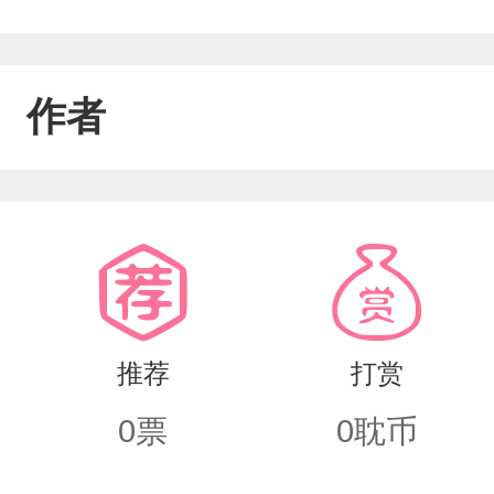
作者
推荐
打赏
0
票
0
耽币