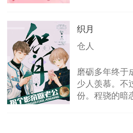
要先说。“我不结
而另一面的她
洄大把的理由
又惧怕一切情
起码给我一个
织月
景年出现时，
蹙眉，这人穿
骜不逊又光彩
仓人
身凛然正气的，
性格，叛逆张
合适吧。”林
扬，怎么就是
磨砺多年终于
我不善良，我
最大的隔阂，
少人羡慕。不
没想到，他一
份。程骁的暗
越来越渺小。
候，程老爷子
一步，那么再
人一定不要对
知相聚后会别
纪人看着保守