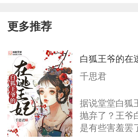
更多推荐
白狐王爷的在
千思君
据说堂堂白狐
抛弃了？王爷
是有些害羞罢