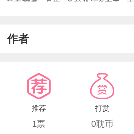
负着“晦气、克母、多余”的污名长大，
温顺隐忍、敏感自卑，习惯退让、习惯
家灯火，从来没有一束光是为他而亮。
作者
沉默熬完一年又一年的寒凉岁月。而顾
眼里耀眼明媚的小少爷。世人皆知他肆
却无人知晓，他自年少起，眼底心底，
辞。他看着他年年受委屈、岁岁被磋磨
的心疼与偏执越积越深，最终长成无人
推荐
打赏
却被世俗门第、家族恩怨死死隔开。前
1
票
0
耽币
降临，禁忌情愫悄然滋生；风波骤起后