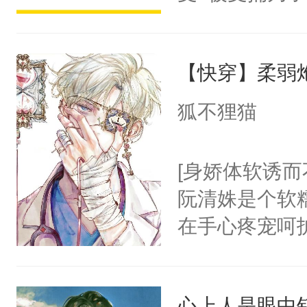
派，他的任务
一位合适的男
【快穿】柔弱
病，一个个的
上了还是无动
狐不狸猫
力跟男主称兄
间变脸背叛他
[身娇体软诱而
的恶事他都对
阮清姝是个软
一个权力滔天
在手心疼宠呵
右男主又报复
美强惨系统”。
个世界了。直
任务目标爱上
他说：【您需
心上人是眼中钉