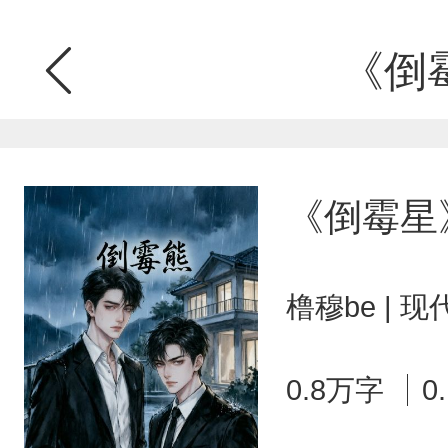
《倒
《倒霉星
橹穆be | 
0.8万字
0