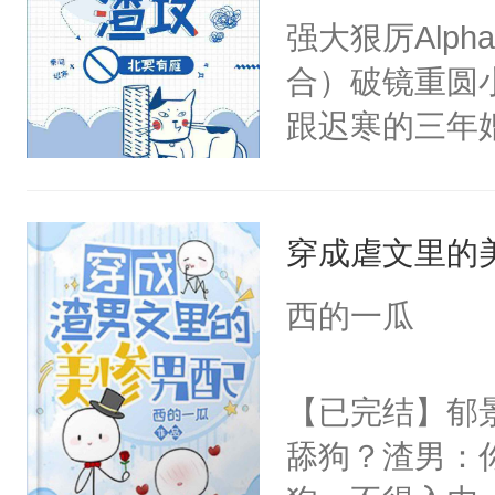
了。”祁砚清
强大狠厉Alp
准备的巨大牢
死。”.祁砚
合）破镜重圆小
你准备最新鲜
什么不能是他
跟迟寒的三年
病态笑容，沉
次死都不想输
出离婚协议。
患有感情剥离
绑在同一根绳
有。迟寒冷漠
只小夜莺，偏
谁？”“楚星你
穿成虐文里的
重。”秦闻说
啼，哭腔柔哑
以朝的注视，
句：“可不可
了……”⑥：
西的一瓜
了，最后一次对
当秦闻想起这
欺压...⑦：
砚清被找到的
边的人一脚，
手握住那只伶
【已完结】郁
塞。陆以朝痛
很狂吗？”迟寒
消的红痕，声
舔狗？渣男：
以朝啊，我来
离婚后没多久
夜呢……”……