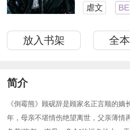
虐文
BE
放入书架
全本
简介
《倒霉熊》顾砚辞是顾家名正言顺的嫡
年，母亲不堪情伤绝望离世，父亲薄情