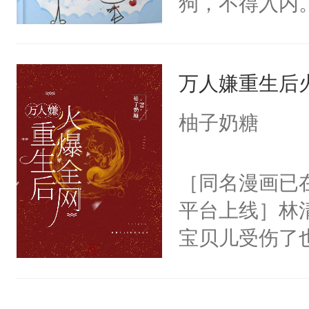
狗，不得入内
距，抓着乱糟
失控。秦闻轻
文，齁甜~攻
被我踹了八米
都不要我了，
相依为命了。
很喜欢某些男
花，迎娶高富
我……”——
闻，迟寒想尽
的无法自拔，
万人嫌重生后
又名《穿成渣
【非渣攻贱受
慕秦闻，迟寒
老婆狠狠吃干
攻X自闭戏精
洁，先虐后甜
柚子奶糖
法，雷生子勿
♥】【1v1，
占》《明人不
多，疯批偏执
拔》点作者专
［同名漫画已
平台上线］林
宝贝儿受伤了
人全身上下都
美人受x冷漠