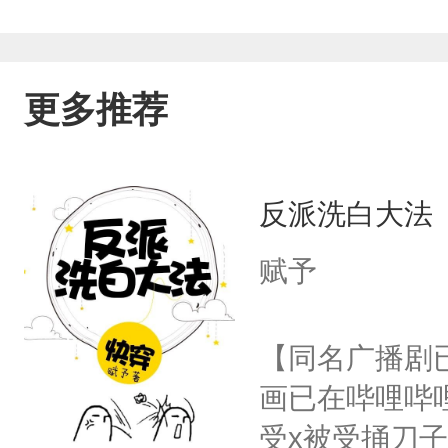
年执剑破局，对抗家族、撕碎偏见、颠
碎之人终被深爱治愈，漫长寒冬，等来
更多推荐
反派洗白大法
赋予
【同名广播剧
画已在哔哩哔
受x被受捅刀