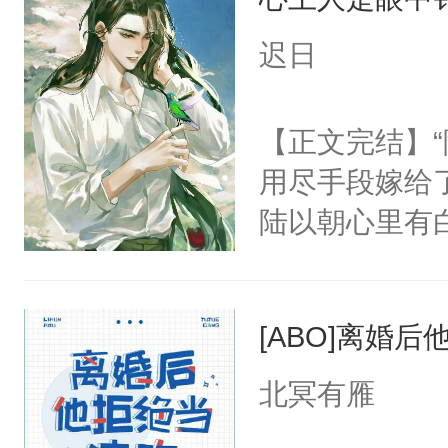
任务完成。”阮
年，存活下来
上，别说追了
迟日
再说一遍。】
小宿主被病态
世界苟活十年。
腰被大掌死死
【正文完结】
啊……我该怎
用尽手段嫁给了
小少爷被血族
陆以朝心里有
破少年雪腻纤
星。强迫也好
人，好甜……
们人前恩爱甜
嫩柔软的腰腹
[ABO]离婚
情，他以为，
我还不够努力啊
夜祁砚清缩在
北冥有雁
宠溺地抚摸香
乐。”陆以朝
哑声调侃。④